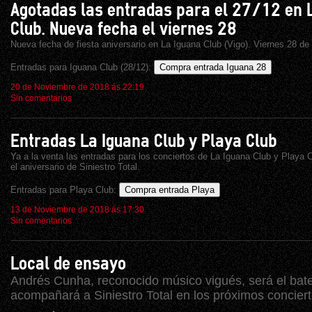
Agotadas las entradas para el 27/12 en 
Club. Nueva fecha el viernes 28
Nueva fecha de fiesta aniversario en La Iguana Club (Vigo). Viernes 28 d
Entradas para Iguana Club (28/12):
Compra entrada Iguana 28
20 de Noviembre de 2018 ás 22:19
Sin comentarios
Entradas La Iguana Club y Playa Club
Ya a la venta las entradas para los conciertos de La Iguana Club y Play
el aniversario de Siniestro Total.
Entradas para Playa Club:
Compra entrada Playa
13 de Noviembre de 2018 ás 17:30
Sin comentarios
Local de ensayo
Andrés Cunha, reconocido músico vigués, será el bat
acompañará a Siniestro Total en los próximos conciert