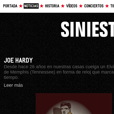
PORTADA
NOTICIAS
HISTORIA
VÍDEOS
CONCIERTOS
T
JOE HARDY
Desde hace 26 años en nuestras casas cuelga un Elv
de Memphis (Tennessee) en forma de reloj que marca
tiempo.
Leer más