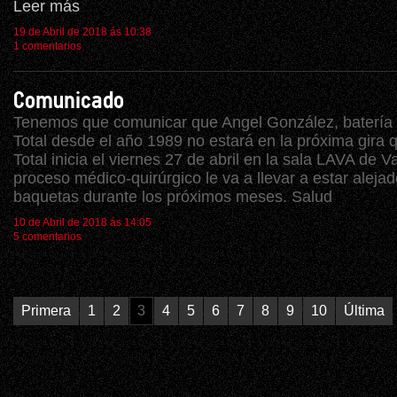
Leer más
19 de Abril de 2018 ás 10:38
1 comentarios
Comunicado
Tenemos que comunicar que Angel González, batería 
Total desde el año 1989 no estará en la próxima gira q
Total inicia el viernes 27 de abril en la sala LAVA de V
proceso médico-quirúrgico le va a llevar a estar alejad
baquetas durante los próximos meses. Salud
10 de Abril de 2018 ás 14:05
5 comentarios
Primera
1
2
3
4
5
6
7
8
9
10
Última