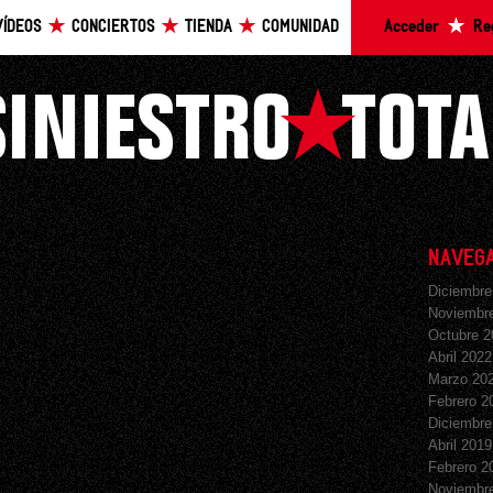
VÍDEOS
CONCIERTOS
TIENDA
COMUNIDAD
Acceder
Re
NAVEGA
Diciembre
Noviembr
Octubre 2
Abril 2022
Marzo 20
Febrero 2
Diciembre
Abril 2019
Febrero 2
Noviembr