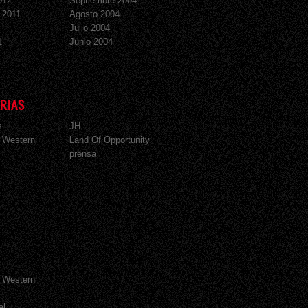
012
Septiembre 2004
 2011
Agosto 2004
Julio 2004
1
Junio 2004
RIAS
s
JH
 Western
Land Of Opportunity
prensa
 Western
al