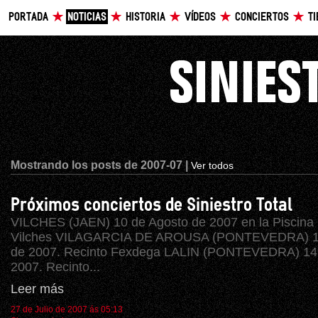
PORTADA
NOTICIAS
HISTORIA
VÍDEOS
CONCIERTOS
T
Mostrando los posts de 2007-07 |
Ver todos
Próximos conciertos de Siniestro Total
VILCHES (JAEN) 10 de Agosto de 2007 en la Piscina 
Vilches VILAGARCIA DE AROUSA (PONTEVEDRA) 11
de 2007. Recinto Fexdega LALIN (PONTEVEDRA) 14 
2007. Recinto...
Leer más
27 de Julio de 2007 ás 05:13