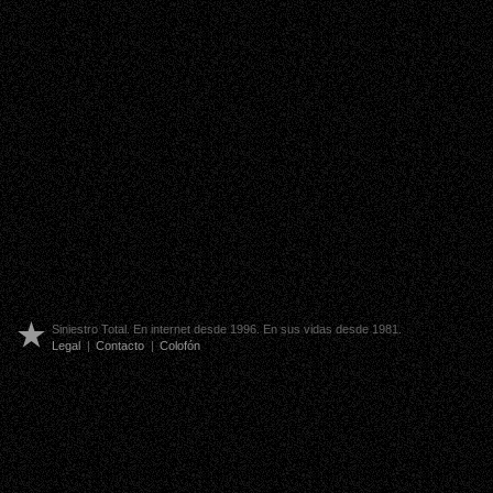
Siniestro Total. En internet desde 1996. En sus vidas desde 1981.
Legal
|
Contacto
|
Colofón