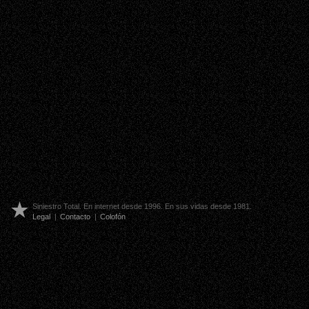
Siniestro Total. En internet desde 1996. En sus vidas desde 1981.
Legal
|
Contacto
|
Colofón