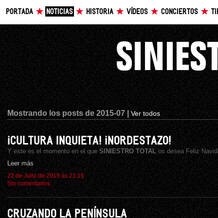
PORTADA
NOTICIAS
HISTORIA
VÍDEOS
CONCIERTOS
T
Mostrando los posts de 2015-07 |
Ver todos
¡CULTURA INQUIETA! ¡NORDESTAZO!
Y este es el momento en el que
SINIESTRO TOTAL
os desea Feliz Navi
Leer más
22 de Julio de 2015 ás 21:16
Sin comentarios
CRUZANDO LA PENÍNSULA