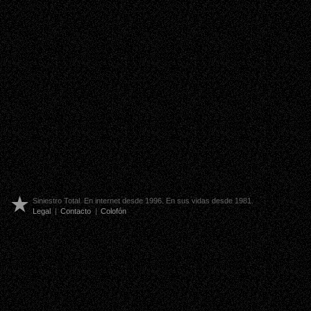
Siniestro Total. En internet desde 1996. En sus vidas desde 1981.
Legal
|
Contacto
|
Colofón