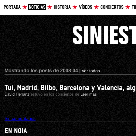
PORTADA
NOTICIAS
HISTORIA
VÍDEOS
CONCIERTOS
T
Mostrando los posts de 2008-04 |
Ver todos
Tui, Madrid, Bilbo, Barcelona y Valencia, al
David Herranz
estuvo en los conciertos de
Leer más
21 de Abril de 2008 ás 04:20
Sin comentarios
EN NOIA