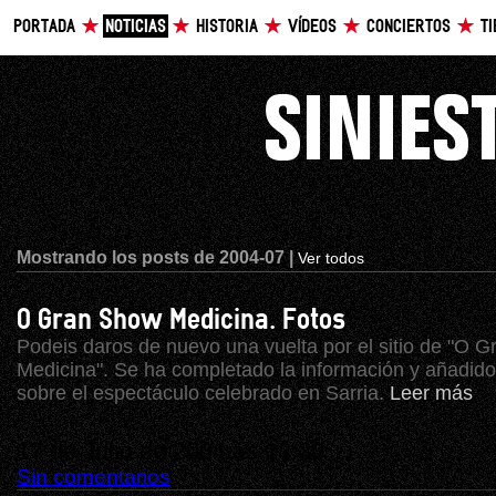
PORTADA
NOTICIAS
HISTORIA
VÍDEOS
CONCIERTOS
T
Mostrando los posts de 2004-07 |
Ver todos
O Gran Show Medicina. Fotos
Podeis daros de nuevo una vuelta por el sitio de "O 
Medicina". Se ha completado la información y añadido
sobre el espectáculo celebrado en Sarria.
Leer más
17 de Julio de 2004 ás 13:30
Sin comentarios