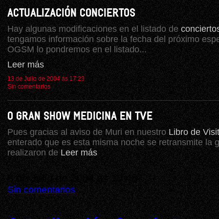
ACTUALIZACIÓN CONCIERTOS
Hay algunas modificaciones en el listado de
concierto
tengamos información sobre la fecha del próximo esp
OGSM lo pondremos en el listado...
Leer más
13 de Julio de 2004 ás 17:23
Sin comentarios
O GRAN SHOW MEDICINA EN TVE
Pues gracias al aviso de Muri en nuestro
Libro de Visi
enterado que es esta misma noche se retransmite la 
realizaron de
Leer más
8 de Julio de 2004 ás 10:48
Sin comentarios