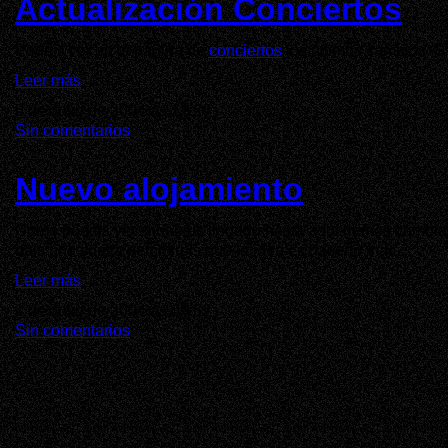
Actualización Conciertos
Podéis ver en la página de
conciertos
los últimos cambios. 
Leer más
5 de Julio de 2004 ás 12:20
Sin comentarios
Nuevo alojamiento
Como podéis ver si habéis llegado hasta aquí hemos cambiado 
dais una vuelta percibireis que la idea es hacerlo mas...
Leer más
1 de Julio de 2004 ás 09:52
Sin comentarios