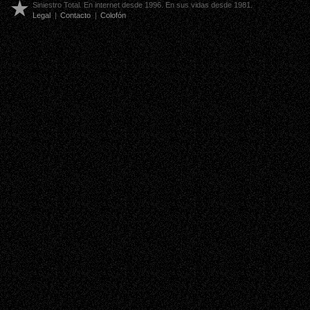
Siniestro Total. En internet desde 1996. En sus vidas desde 1981.
Legal
|
Contacto
|
Colofón