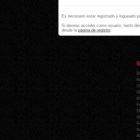
Es necesario estar registrado y logueado p
Si deseas acceder como usuario, hazlo de
desde la
página de registro
.
N
D
N
O
A
M
F
D
A
F
N
A