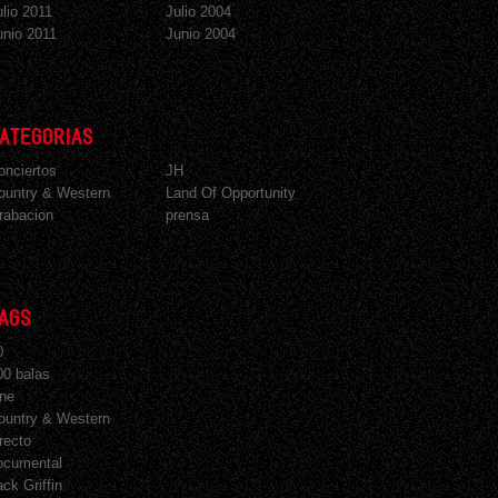
ulio 2011
Julio 2004
unio 2011
Junio 2004
ATEGORIAS
onciertos
JH
ountry & Western
Land Of Opportunity
rabacion
prensa
AGS
0
00 balas
ine
ountry & Western
irecto
ocumental
ack Griffin