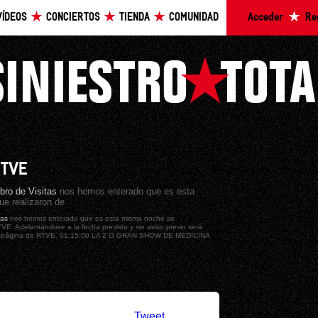
VÍDEOS
CONCIERTOS
TIENDA
COMUNIDAD
Acceder
Re
 TVE
ibro de Visitas
nos hemos enterado que es esta
ue realizaron de
tas
nos hemos enterado que es esta misma noche se
VE. Adelantándose a la fecha prevista y sin aviso previo será
página de RTVE. 01:15:00 LA 2 O GRAN SHOW DE MEDICINA
Tweet