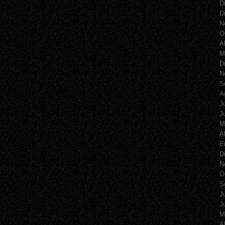
D
D
N
O
A
M
D
N
S
A
J
J
M
A
E
D
N
O
S
J
J
M
A