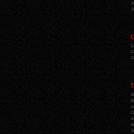
J
J
C
C
C
G
T
4
8
c
C
d
d
J