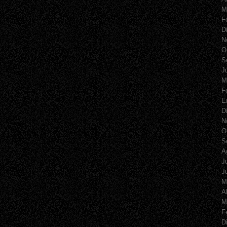
M
F
D
N
O
S
J
M
F
E
D
N
O
S
A
J
J
M
A
M
F
D