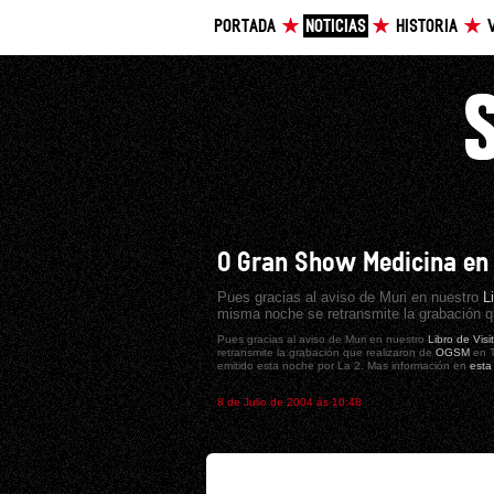
PORTADA
NOTICIAS
HISTORIA
O Gran Show Medicina en
Pues gracias al aviso de Muri en nuestro
L
misma noche se retransmite la grabación q
Pues gracias al aviso de Muri en nuestro
Libro de Visi
retransmite la grabación que realizaron de
OGSM
en T
emitido esta noche por La 2. Mas información en
esta
8 de Julio de 2004 ás 10:48