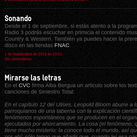
Sonando
Desde el 1 de septiembre, si estás atento a la progra
Radio 3 podrás escuchar en primicia el contenido mus
Country & Western. También ya puedes hacer la prere
disco en las tiendas
FNAC
.
1 de Septiembre de 2010 ás 10:51
Sin comentarios
Mirarse las letras
En el
CVC
firma Alba Bergua un articulo sobre los text
canciones de Siniestro Total:
En el capítulo 12 del Ulises, Leopold Bloom aburre a l
parroquianos de una taberna con la explicación científ
fenómenos espontáneos que se producen en el organ
ejecutados por ahorcamiento. La cosa (el fenómeno, q
tiene mucho misterio: la conoce todo el mundo, así qu
por ahí; sólo tengo que añadir que, cuando leí esa pá