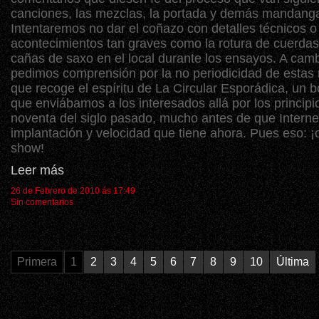
canciones, las mezclas, la portada y demás mandang
Intentaremos no dar el coñazo con detalles técnicos o
acontecimientos tan graves como la rotura de cuerdas
cañas de saxo en el local durante los ensayos. A camb
pedimos comprensión por la no periodicidad de estas 
que recoge el espíritu de La Circular Esporádica, un b
que enviábamos a los interesados allá por los principi
noventa del siglo pasado, mucho antes de que Internet
implantación y velocidad que tiene ahora. Pues eso: ¡
show!
Leer más
26 de Febrero de 2010 ás 17:49
Sin comentarios
Primera
1
2
3
4
5
6
7
8
9
10
Última