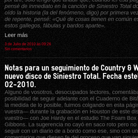
pensé de inmediato en la canción de Siniestro Total 
oído la historia (la del fenómeno, digo) por primera ve
de repente, pensé: «Qué de cosas tienen en común es
estos gallegos, fábulas y bardos aparte».
Leer más
3 de Julio de 2010 ás 09:26
Sin comentarios
Notas para un seguimiento de Country & W
nuevo disco de Siniestro Total. Fecha este
02-2010.
Alguno de vosotros, desocupados lectores, comentába
posibilidad de seguir adelante con el Cuaderno de Bit
la medida de lo posible, fuimos colgando en esta pág
vuestra— durante la grabación en Houston de este di
vuestro— con Joe Hardy en el estudio The Foam Box d
Gibbons. La sugerencia no cayó en saco roto pero n
seguir con un diario de a bordo como ese, sino con u
comentarios que diesen fe del proceso que van siguie