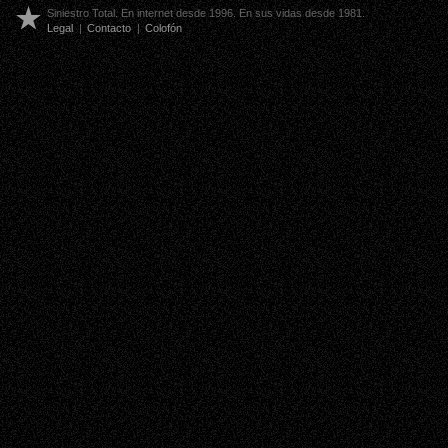
Siniestro Total. En internet desde 1996. En sus vidas desde 1981.
Legal
|
Contacto
|
Colofón