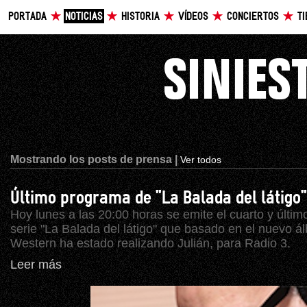
PORTADA
NOTICIAS
HISTORIA
VÍDEOS
CONCIERTOS
T
Mostrando los posts de prensa |
Ver todos
Último programa de "La Balada del látigo"
Hoy lunes a las 20:00 horas se emite el cuarto y último
serie "La Balada del látigo" que basado en el nuevo 
Western ha estado realizando Julián, para Radio 3.
Leer más