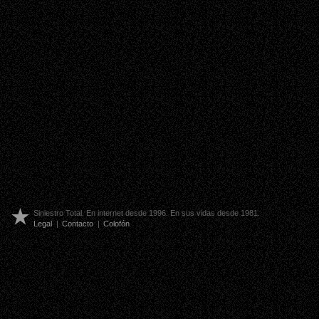
Siniestro Total. En internet desde 1996. En sus vidas desde 1981.
Legal
|
Contacto
|
Colofón