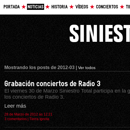
PORTADA
NOTICIAS
HISTORIA
VÍDEOS
CONCIERTOS
T
Mostrando los posts de 2012-03 |
Ver todos
Grabación conciertos de Radio 3
El viernes 30 de Marzo Siniestro Total participa en la
los conciertos de Radio 3.
Leer más
28 de Marzo de 2012 ás 12:21
3 comentarios
|
Tierra Ignota