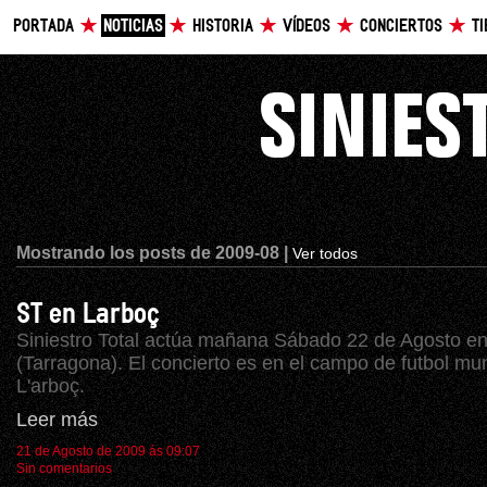
PORTADA
NOTICIAS
HISTORIA
VÍDEOS
CONCIERTOS
T
Mostrando los posts de 2009-08 |
Ver todos
ST en Larboç
Siniestro Total actúa mañana Sábado 22 de Agosto e
(Tarragona). El concierto es en el campo de futbol mun
L'arboç.
Leer más
21 de Agosto de 2009 ás 09:07
Sin comentarios