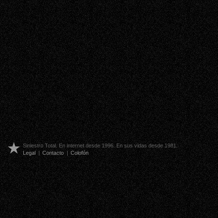
Siniestro Total. En internet desde 1996. En sus vidas desde 1981.
Legal
|
Contacto
|
Colofón