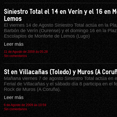
Siniestro Total el 14 en Verín y el 16 en 
Lemos
El viernes 14 de Agosto Siniestro Total actúa en la Pl
Barbón de Verín (Ourense) y el domingo 16 en la Plaz
Escolapios de Monforte de Lemos (Lugo)
Leer más
11 de Agosto de 2009 ás 05:28
Sin comentarios
St en Villacañas (Toledo) y Muros (A Coru
Mañana viernes 7 de agosto Siniestro Total actúa en e
Ferial de Villacañas y el sábado día 8 participa en el f
Rock de Muros (A Coruña).
Leer más
6 de Agosto de 2009 ás 10:59
Sin comentarios