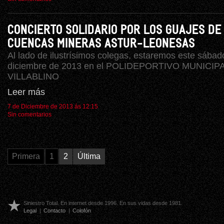
CONCIERTO SOLIDARIO POR LOS GUAJES DE
CUENCAS MINERAS ASTUR-LEONESAS
Al lado de ilustrísimos colegas, estaremos este sábad
diciembre de 2013 en el POLIDEPORTIVO MUNICIP
VILLABLINO
Leer más
7 de Diciembre de 2013 ás 12:15
Sin comentarios
Primera
1
2
Última
Siniestro Total. En internet desde 1996. En sus vidas desde 1981.
Legal
|
Contacto
|
Colofón