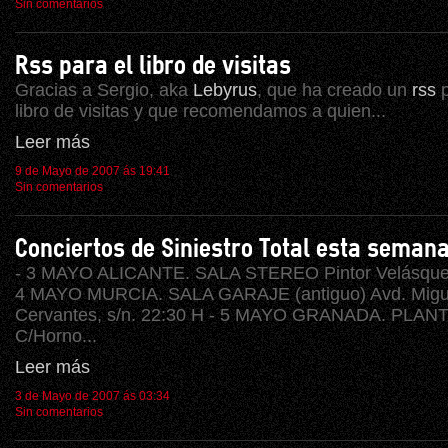
Sin comentarios
Rss para el libro de visitas
Gracias a Sergio, aka
Lebyrus
, que ha creado un
rss
p
libro de visitas y que recomendamos a quien...
Leer más
9 de Mayo de 2007 ás 19:41
Sin comentarios
Conciertos de Siniestro Total esta seman
- 3 MAYO ALICANTE. SALA STEREO Pintor Velásquez,
4 MAYO MURCIA. SALA GARAJE (antiguo) Avd. Migu
Cervantes, s/n. 22:30 H - 5 MAYO GRANADA. PLAN
C/Horno...
Leer más
3 de Mayo de 2007 ás 03:34
Sin comentarios