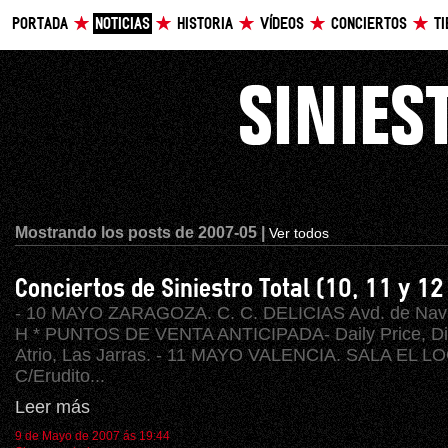
PORTADA
NOTICIAS
HISTORIA
VÍDEOS
CONCIERTOS
T
Mostrando los posts de 2007-05 |
Ver todos
Conciertos de Siniestro Total (10, 11 y 1
- 10 MAYO ZARAGOZA. C. C. DELICIAS Avd. de Navar
H * PUNTOS DE VENTA ANTICIPADA- Daily Price, Di
Atrio, Las Jarras. - 11 MAYO VALENCIA. SALA EL L
C/Erudito...
Leer más
9 de Mayo de 2007 ás 19:44