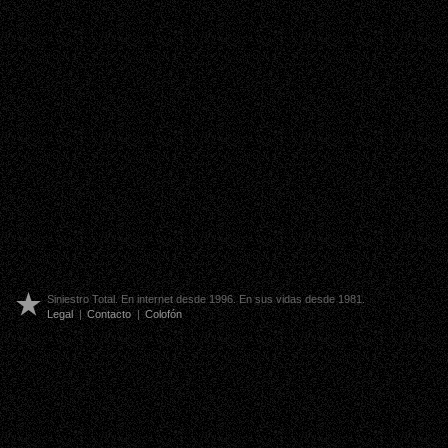
Siniestro Total. En internet desde 1996. En sus vidas desde 1981.
Legal
|
Contacto
|
Colofón