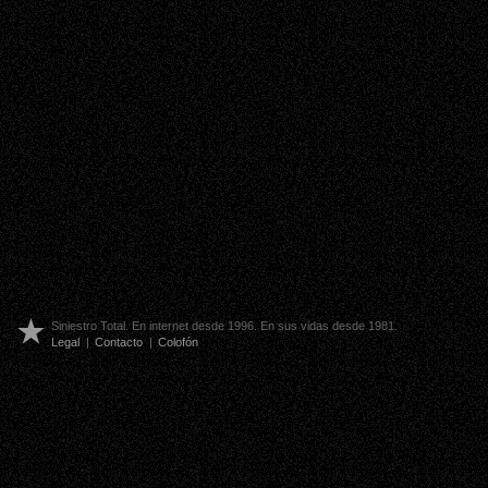
Siniestro Total. En internet desde 1996. En sus vidas desde 1981.
Legal
|
Contacto
|
Colofón