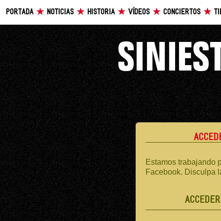
PORTADA
NOTICIAS
HISTORIA
VÍDEOS
CONCIERTOS
T
ACCED
Estamos trabajando p
Facebook. Disculpa l
ACCEDER