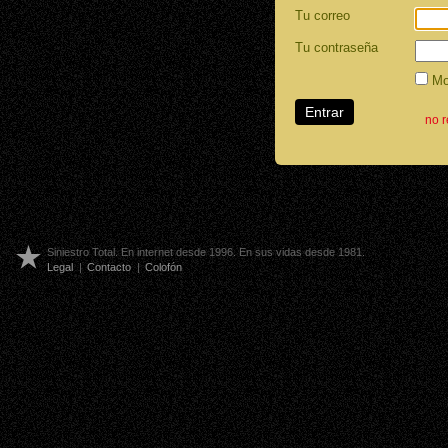
Tu correo
Tu contraseña
Mos
no 
Siniestro Total. En internet desde 1996. En sus vidas desde 1981.
Legal
|
Contacto
|
Colofón