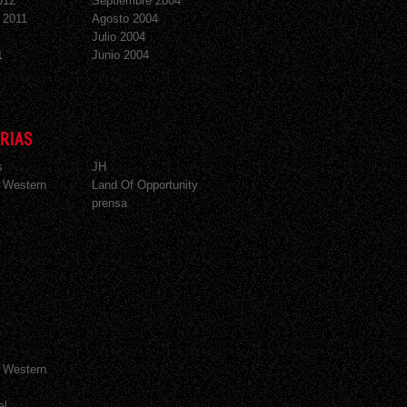
012
Septiembre 2004
 2011
Agosto 2004
Julio 2004
1
Junio 2004
RIAS
s
JH
 Western
Land Of Opportunity
prensa
 Western
al