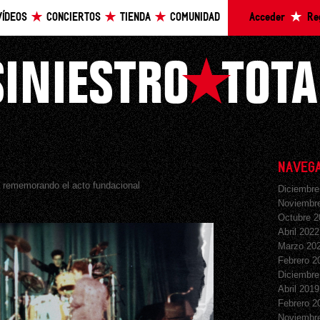
VÍDEOS
CONCIERTOS
TIENDA
COMUNIDAD
Acceder
Re
NAVEGA
s rememorando el acto fundacional
Diciembre
Noviembr
Octubre 2
Abril 2022
Marzo 20
Febrero 2
Diciembre
Abril 2019
Febrero 2
Noviembr