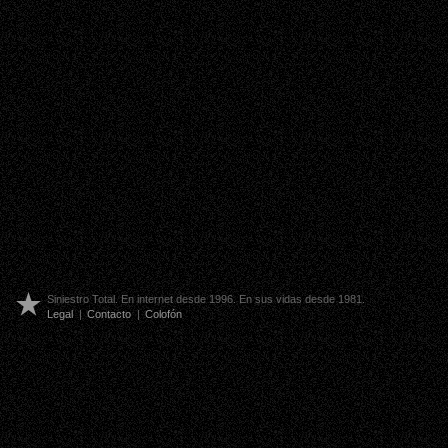
Siniestro Total. En internet desde 1996. En sus vidas desde 1981.
Legal
|
Contacto
|
Colofón