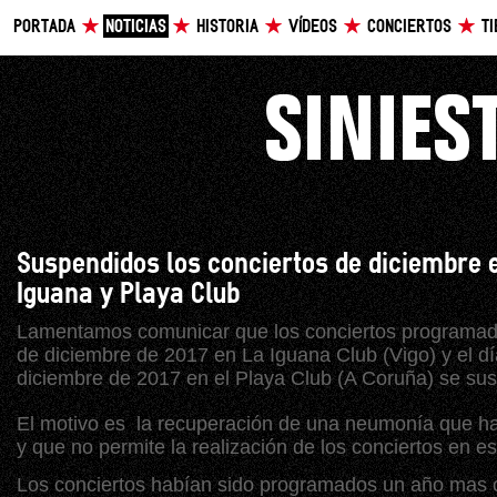
PORTADA
NOTICIAS
HISTORIA
VÍDEOS
CONCIERTOS
T
Suspendidos los conciertos de diciembre 
Iguana y Playa Club
Lamentamos comunicar que los conciertos programado
de diciembre de 2017 en La Iguana Club (Vigo) y el d
diciembre de 2017 en el Playa Club (A Coruña) se su
El motivo es la recuperación de una neumonía que ha 
y que no permite la realización de los conciertos en e
Los conciertos habían sido programados un año mas c