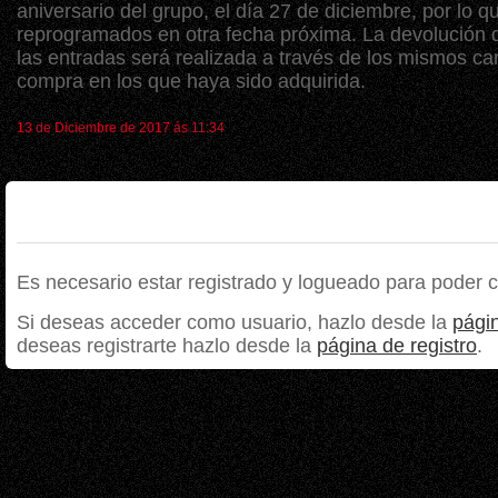
aniversario del grupo, el día 27 de diciembre, por lo 
reprogramados en otra fecha próxima. La devolución d
las entradas será realizada a través de los mismos ca
compra en los que haya sido adquirida.
13 de Diciembre de 2017 ás 11:34
Es necesario estar registrado y logueado para poder 
Si deseas acceder como usuario, hazlo desde la
págin
deseas registrarte hazlo desde la
página de registro
.