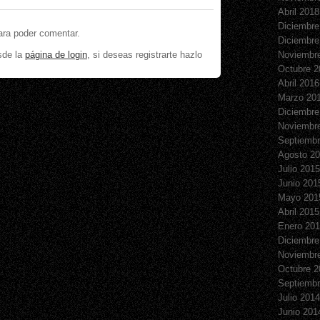
Abril 2018
Diciembre
ara poder comentar.
Diciembre
sde la
página de login
, si deseas registrarte hazlo
Noviembr
Octubre 2
Abril 2016
Marzo 20
Diciembre
Noviembr
Septiembr
Agosto 2
Julio 2015
Junio 201
Mayo 201
Abril 2015
Enero 20
Diciembre
Noviembr
Octubre 2
Septiembr
Julio 2014
Junio 201