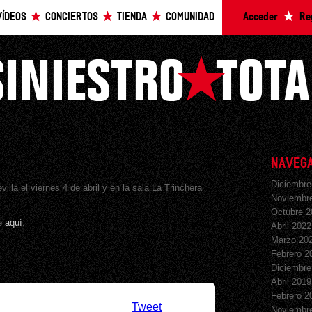
VÍDEOS
CONCIERTOS
TIENDA
COMUNIDAD
Acceder
Re
NAVEGA
Diciembre
la el viernes 4 de abril y en la sala La Trinchera
Noviembr
Octubre 2
de
aquí
.
Abril 2022
Marzo 20
Febrero 2
Diciembre
Abril 2019
Febrero 2
Tweet
Noviembr