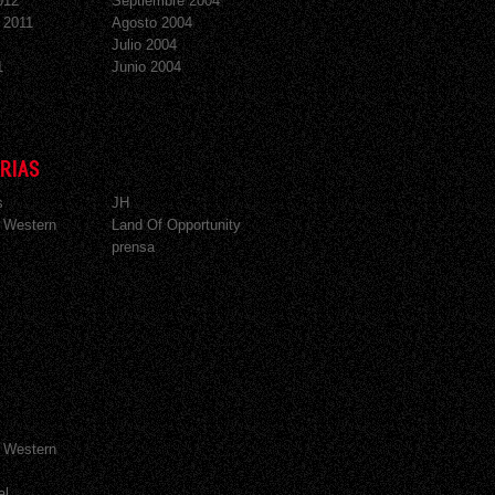
012
Septiembre 2004
 2011
Agosto 2004
Julio 2004
1
Junio 2004
RIAS
s
JH
 Western
Land Of Opportunity
prensa
 Western
al