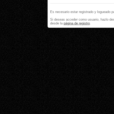
Es necesario estar registrado y logueado p
Si deseas acceder como usuario, hazlo de
desde la
página de registro
.