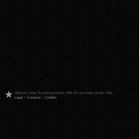
Siniestro Total. En internet desde 1996. En sus vidas desde 1981.
Legal
|
Contacto
|
Colofón