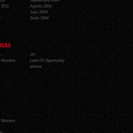
012
Septiembre 2004
 2011
Agosto 2004
Julio 2004
1
Junio 2004
RIAS
s
JH
 Western
Land Of Opportunity
prensa
 Western
al