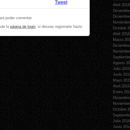
Tweet
Abril 2018
Diciembre
Diciembre
ara poder comentar.
Noviembr
sde la
página de login
, si deseas registrarte hazlo
Octubre 2
Abril 2016
Marzo 20
Diciembre
Noviembr
Septiembr
Agosto 2
Julio 2015
Junio 201
Mayo 201
Abril 2015
Enero 20
Diciembre
Noviembr
Octubre 2
Septiembr
Julio 2014
Junio 201