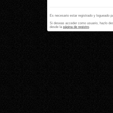
Es necesario estar registrado y logueado p
Si deseas acceder como usuario, hazlo de
desde la
página de registro
.