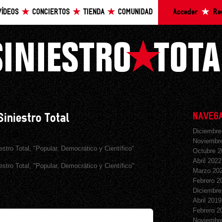
VÍDEOS
CONCIERTOS
TIENDA
COMUNIDAD
Acceder
Re
NAVEGA
iniestro Total
Diciembre
Noviembr
stro Total, "Popular, Democrático y Científico"
Octubre 2
Abril 2022
stro Total, "Popular, Democrático y Científico"
Marzo 20
Febrero 2
Diciembre
Abril 2019
Febrero 2
Noviembr