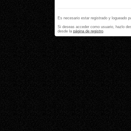
Es necesario estar registrado y logueado p
Si deseas acceder como usuario, hazlo de
desde la
página de registro
.