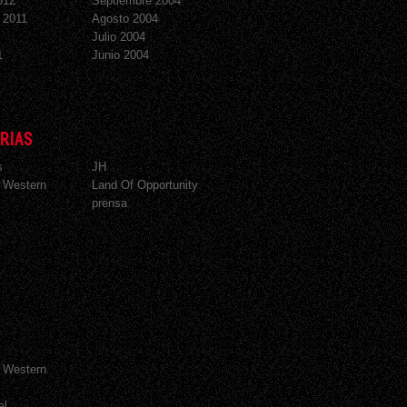
012
Septiembre 2004
 2011
Agosto 2004
Julio 2004
1
Junio 2004
RIAS
s
JH
 Western
Land Of Opportunity
prensa
 Western
al