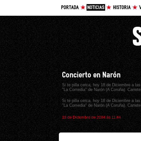
PORTADA
NOTICIAS
HISTORIA
Concierto en Narón
Si te pilla cerca, hoy 18 de Diciembre a las
"La Comedia" de Narón (A Coruña). Carret
Si te pilla cerca, hoy 18 de Diciembre a las
"La Comedia" de Narón (A Coruña). Carret
18 de Diciembre de 2004 ás 11:44