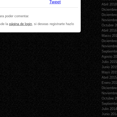
Tweet
Abril 2018
Diciembre
Diciembre
ara poder comentar.
Noviembr
sde la
página de login
, si deseas registrarte hazlo
Octubre 2
Abril 2016
Marzo 20
Diciembre
Noviembr
Septiembr
Agosto 2
Julio 2015
Junio 201
Mayo 201
Abril 2015
Enero 20
Diciembre
Noviembr
Octubre 2
Septiembr
Julio 2014
Junio 201