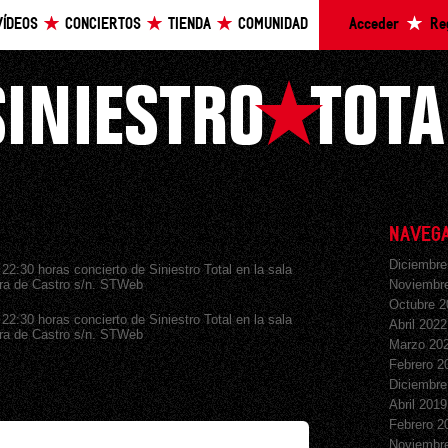
VÍDEOS
CONCIERTOS
TIENDA
COMUNIDAD
Acceder
Re
NAVEGA
Diciembre
 22:30 horas concierto de Siniestro Total en la sala
era de Castro s/n. STWeb
Noviembr
Octubre 2
 22:30 horas concierto de Siniestro Total en la sala
Abril 2022
era de Castro s/n. STWeb
Marzo 20
Febrero 2
Diciembre
Abril 2019
Febrero 2
Noviembr