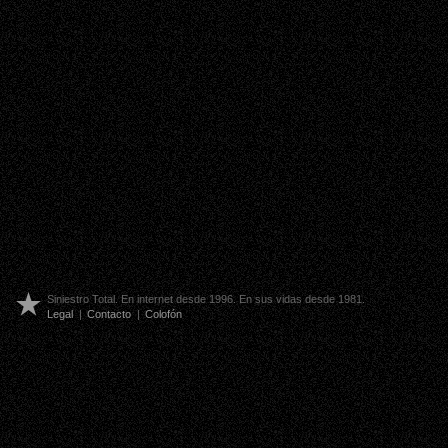
Siniestro Total. En internet desde 1996. En sus vidas desde 1981.
Legal
|
Contacto
|
Colofón