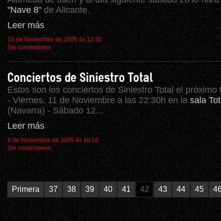
"Nave 8"
de Alicante.
Leer más
15 de Noviembre de 2005 ás 12:30
Sin comentarios
Conciertos de Siniestro Total
Estos son los conciertos de Siniestro Total el próximo
- Viernes, 11 de Noviembre a las 22:30h en la
sala T
(Navarra) - Sábado 12...
Leer más
8 de Noviembre de 2005 ás 18:10
Sin comentarios
Primera
37
38
39
40
41
42
43
44
45
4