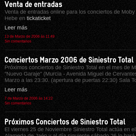
Venta de entradas
Venta de entradas online para los conciertos de Moby
Hebe en
tickaticket
Leer más
13 de Marzo de 2006 ás 11:49
Sin comentarios
Conciertos Marzo 2006 de Siniestro Total
Próximos conciertos de Siniestro Total en el mes de M
"Nuevo Garaje" (Murcia - Avenida Miguel de Cervantes
Marzo a las 23:30. (apertura de puertas 22:30) Sala To
Leer más
7 de Marzo de 2006 ás 14:22
Sin comentarios
Próximos Conciertos de Siniestro Total
El viernes 25 de Noviembre Siniestro Total actúa en el
Alameda de Jaén y al día siguiente sábado 26 lo hará 