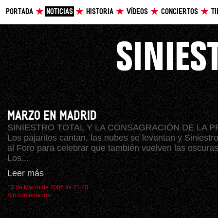
PORTADA
NOTICIAS
HISTORIA
VÍDEOS
CONCIERTOS
T
MARZO EN MADRID
SINIESTRO TOTAL Y LA CONSAGRACIÓN DE LA P
Los pajaritos cantan, las nubes se levantan y Siniestro
al Foro para celebrar que también vuelven las oscuras
Los...
Leer más
13 de Marzo de 2006 ás 22:20
Sin comentarios