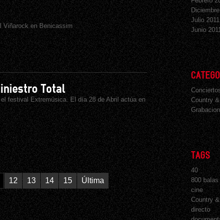
Febrero 2
Diciembre
Julio 2011
 el Viñarock en Benicassim
Junio 201
CATEGO
iniestro Total
Concierto
 el festival Extremúsica. El día 28 de Abril actúa en
Country &
Grabacion
TAGS
40
12
13
14
15
Última
800 balas
cine
Country &
directo
document