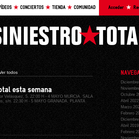
VÍDEOS
CONCIERTOS
TIENDA
COMUNIDAD
Acceder
Re
Ver todos
NAVEGA
Diciembre
Noviembr
Total esta semana
Octubre 2
r Velásquez, 5. 22:00 H - 4 MAYO MURCIA. SALA
Abril 2022
tes, s/n. 22:30 H - 5 MAYO GRANADA. PLANTA
Marzo 20
Febrero 2
Diciembre
Abril 2019
Febrero 2
Noviembr