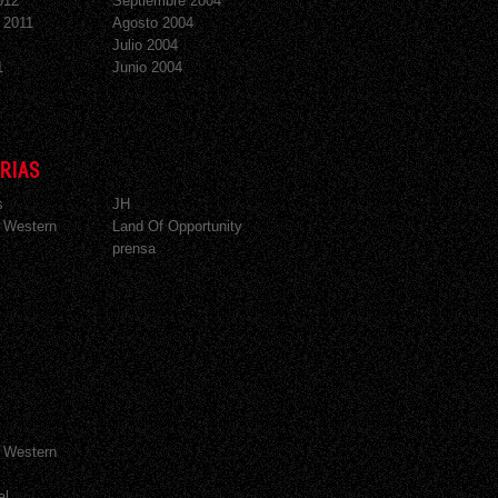
012
Septiembre 2004
 2011
Agosto 2004
Julio 2004
1
Junio 2004
RIAS
s
JH
 Western
Land Of Opportunity
prensa
 Western
al