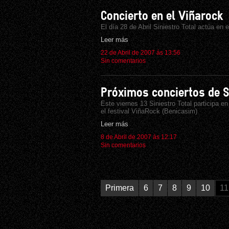
Concierto en el Viñarock
El día 28 de Abril Siniestro Total actúa en
Leer más
22 de Abril de 2007 ás 13:56
Sin comentarios
Próximos conciertos de S
Este viernes 13 Siniestro Total participa en
el festival ViñaRock (Benicasim)
Leer más
8 de Abril de 2007 ás 12:17
Sin comentarios
Primera
6
7
8
9
10
11