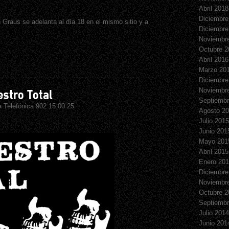
Abril 2018
Diciembre
 Graus se adelanta al día 18 en el mismo sitio y a
Diciembre
Noviembr
Octubre 2
Abril 2016
Marzo 20
Diciembre
Noviembr
estro Total
Septiembr
 Telefónica 902 15 00 25
Agosto 2
Julio 2015
Junio 201
Mayo 201
Abril 2015
Enero 20
Diciembre
Noviembr
Octubre 2
Septiembr
Julio 2014
Junio 201