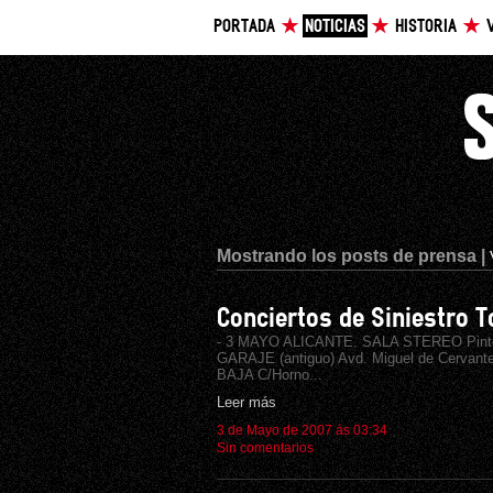
PORTADA
NOTICIAS
HISTORIA
Mostrando los posts de prensa |
Conciertos de Siniestro 
- 3 MAYO ALICANTE. SALA STEREO Pinto
GARAJE (antiguo) Avd. Miguel de Cervan
BAJA C/Horno...
Leer más
3 de Mayo de 2007 ás 03:34
Sin comentarios