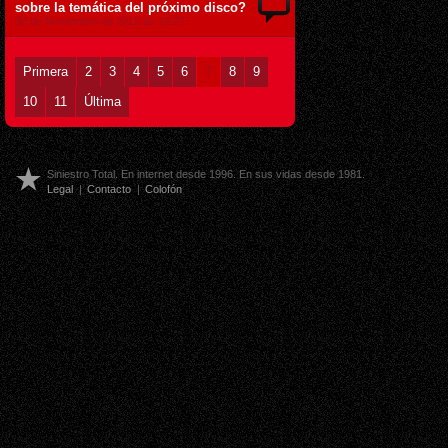
sobre la temática del próximo disco?
30 de Noviembre de 2012 ás 14:27
Primera
2
3
4
5
6
7
8
9
10
11
Última
Siniestro Total. En internet desde 1996. En sus vidas desde 1981.
Legal
|
Contacto
|
Colofón