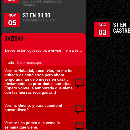
Sala Capitol, Santiago de
Compostela
EL CONCIERTO
ST EN BILBO
NOV
Kafe Antzokia, Bilbao
05
ST EN
AGO
03
CASTR
DAZIBAO
Debes estar logueado para enviar mensajes...
Todo
Sólo mensajes
Vermu
: Holaqtal, Loco Iván, no me he
quitado de conciertos pero ahora
tengo una fan de 5 meses en casa y
obviamente las prioridades son otras.
Espero volver la temporada que viene
con las fuerzas recargadas :)
19 de Marzo de 2013 ás 11:53
Vermu
: Bueno, y para cuándo el
nuevo disco?
18 de Marzo de 2013 ás 12:55
Vermu
: Las ponen a la venta la
semana que viene.