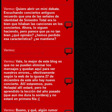
13 de Diciembre de 2012 ás 17:03
Vermu
: Quiero abrir un mini debate.
Escuchando conciertos antiguos
recuerdo que una de las señales de
identidad de Siniestro Total era lo
bien que hilaban las canciones en los
conciertos. Ahora, lo siguen
haciendo, pero parece que ya no tan
bien ¿qué opináis? ¿hemos perdido
esa característica? ¿se mantiene?
3 de Diciembre de 2012 ás 12:12
Vermu
:
1 de Diciembre de 2012 ás 23:48
Vermu
: Vale, lo mejor de este blog es
que no se pueden eliminar los
mensajes y quedan aquí para ver
nuestros errores... efectivamente
según la web de la iguana 27 de
diciembre de este año hay nuevo
concierto. Allí estaremos, pues.
Holaqtal allí estaré, pero he
aprendido la lección del año pasado
(que aun me dura la sordera) y no
estaré en primera fila ;(
1 de Diciembre de 2012 ás 23:47
Vermu
: Bueno, y qué, algún rumor