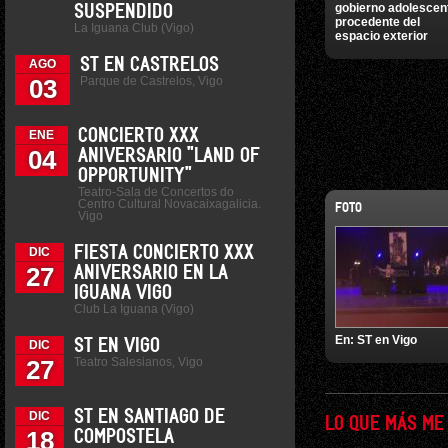
gobierno adolescen
SUSPENDIDO
procedente del
La Iguana Club (Vigo)
espacio exterior
ST EN CASTRELOS
AGO
Parque de Castrelos, Vigo
03
CONCIERTO XXX
ENE
04
ANIVERSARIO "LAND OF
OPPORTUNITY"
Teatro-Sala de Concertos do
Centro Cultural Novacaixagalicia.
FOTO
Vigo
FIESTA CONCIERTO XXX
DIC
27
ANIVERSARIO EN LA
IGUANA VIGO
Club La Iguana (Vigo)
En:
ST en Vigo
ST EN VIGO
DIC
Teatro Salesianos, Vigo
27
ST EN SANTIAGO DE
DIC
LO QUE MÁS ME
18
COMPOSTELA