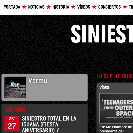
PORTADA
NOTICIAS
HISTORIA
VÍDEOS
CONCIERTOS
T
LO QUE HE SUB
Vermu
VÍDEO
LOS SIGO
SINIESTRO TOTAL EN LA
DIC
27
IGUANA (FIESTA
En:
Me enamoré de
ANIVERSARIO) /
presidente del