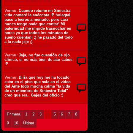
19 de Febrero de 2015 ás 12:33
Vermu
: Cuando retome mi Siniestra
vida contaré la anécdota :P holaqtal,
paso a leeros a menudo, pero casi
nunca tengo nada que contar! Mi
paternidad me impide trasnochar en
bares ya que todos los minutos de
sueño cuentan! ;) he pasado del todo
a la nada jeje ;)
12 de Febrero de 2015 ás 09:07
Vermu
: Jaja, no fue cuestión de ojo
clínico, si no más bien de atar cabos
:P
11 de Febrero de 2015 ás 15:10
Vermu
: Diría que hoy me ha tocado
estar en el piso que sale en el video
del Ante todo mucha calma "la vida
de un miembro de Siniestro Total"
creo que era.. Gajes del oficio :)
10 de Febrero de 2015 ás 15:48
Primera
1
2
3
4
5
6
7
8
9
10
Última