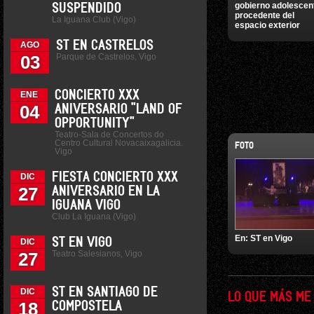
gobierno adolescen
SUSPENDIDO
procedente del
La Iguana Club (Vigo)
espacio exterior
ST EN CASTRELOS
AGO
Parque de Castrelos, Vigo
03
CONCIERTO XXX
ENE
04
ANIVERSARIO "LAND OF
OPPORTUNITY"
Teatro-Sala de Concertos do
Centro Cultural Novacaixagalicia.
FOTO
Vigo
FIESTA CONCIERTO XXX
DIC
27
ANIVERSARIO EN LA
IGUANA VIGO
Club La Iguana (Vigo)
En:
ST en Vigo
ST EN VIGO
DIC
Teatro Salesianos, Vigo
27
ST EN SANTIAGO DE
DIC
LO QUE MÁS ME
18
COMPOSTELA