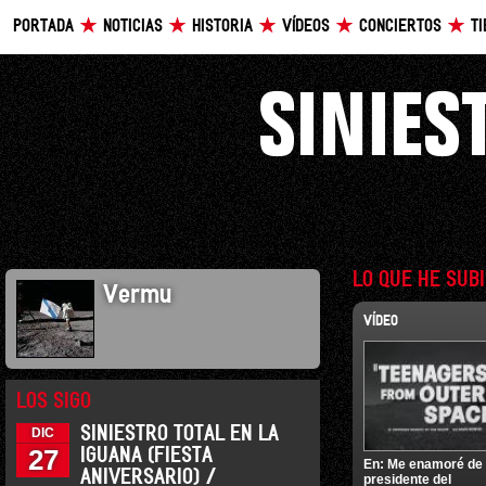
PORTADA
NOTICIAS
HISTORIA
VÍDEOS
CONCIERTOS
T
LO QUE HE SUB
Vermu
VÍDEO
LOS SIGO
SINIESTRO TOTAL EN LA
DIC
27
IGUANA (FIESTA
En:
Me enamoré de
ANIVERSARIO) /
presidente del