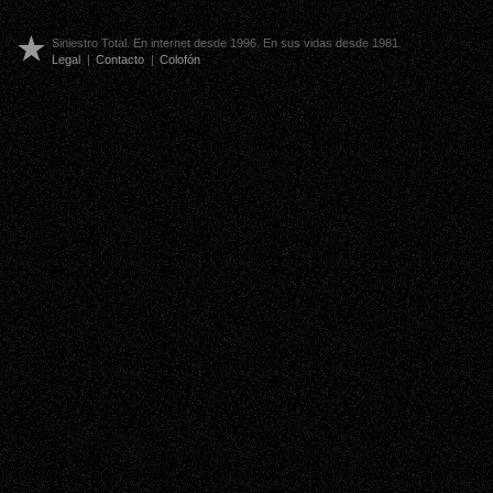
Siniestro Total. En internet desde 1996. En sus vidas desde 1981.
Legal
|
Contacto
|
Colofón