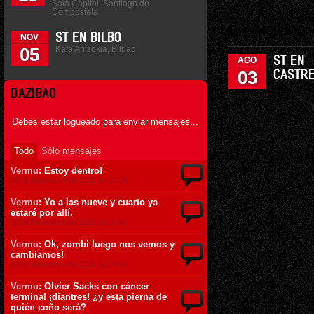
Sala Capitol, Santiago de
Compostela
EL CONCIERTO
ST EN BILBO
NOV
Kafe Antzokia, Bilbao
05
ST EN
AGO
03
CASTR
DAZIBAO
Debes estar logueado para enviar mensajes...
Todo
Sólo mensajes
Vermu
: Estoy dentro!
27 de Diciembre de 2016 ás 20:28
Vermu
: Yo a las nueve y cuarto ya
estaré por allí.
27 de Diciembre de 2016 ás 16:46
Vermu
: Ok, zombi luego nos vemos y
cambiamos!
27 de Diciembre de 2016 ás 14:54
Vermu
: Olvier Sacks con cáncer
terminal ¡diantres! ¿y esta pierna de
quién coño será?