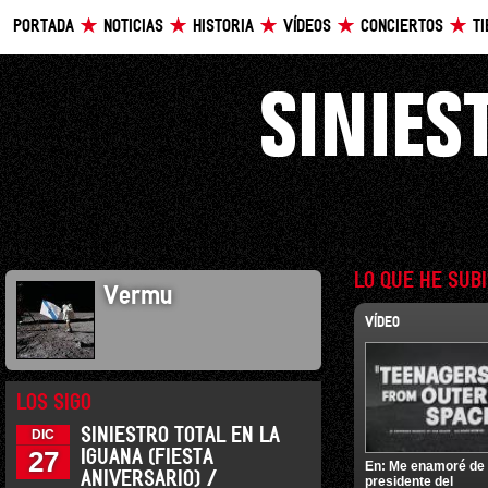
PORTADA
NOTICIAS
HISTORIA
VÍDEOS
CONCIERTOS
T
LO QUE HE SUB
Vermu
VÍDEO
LOS SIGO
SINIESTRO TOTAL EN LA
DIC
27
IGUANA (FIESTA
En:
Me enamoré de
ANIVERSARIO) /
presidente del