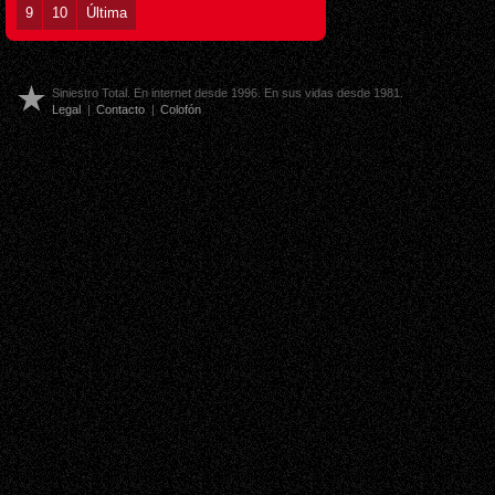
9
10
Última
Siniestro Total. En internet desde 1996. En sus vidas desde 1981.
Legal
|
Contacto
|
Colofón