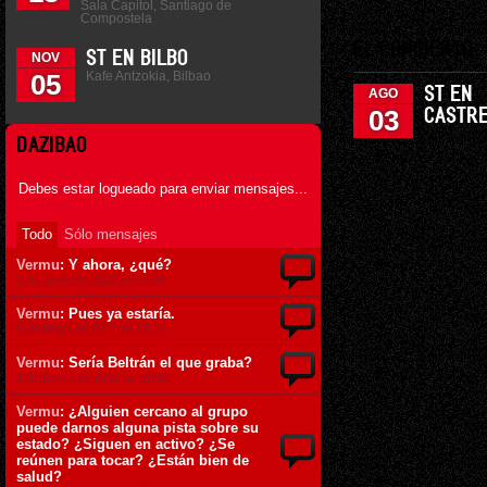
Sala Capitol, Santiago de
Compostela
EL CONCIERTO
ST EN BILBO
NOV
Kafe Antzokia, Bilbao
05
ST EN
AGO
03
CASTR
DAZIBAO
Debes estar logueado para enviar mensajes...
Todo
Sólo mensajes
Vermu
: Y ahora, ¿qué?
2 de Junio de 2022 ás 07:06
Vermu
: Pues ya estaría.
9 de Mayo de 2022 ás 09:31
Vermu
: Sería Beltrán el que graba?
1 de Enero de 2022 ás 11:32
Vermu
: ¿Alguien cercano al grupo
puede darnos alguna pista sobre su
estado? ¿Siguen en activo? ¿Se
reúnen para tocar? ¿Están bien de
salud?