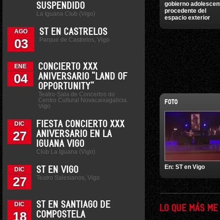
gobierno adolescen
SUSPENDIDO
procedente del
La Iguana Club (Vigo)
espacio exterior
ST EN CASTRELOS
AGO
Parque de Castrelos, Vigo
03
CONCIERTO XXX
ENE
04
ANIVERSARIO "LAND OF
OPPORTUNITY"
Teatro-Sala de Concertos do
Centro Cultural Novacaixagalicia.
FOTO
Vigo
FIESTA CONCIERTO XXX
DIC
27
ANIVERSARIO EN LA
IGUANA VIGO
Club La Iguana (Vigo)
En:
ST en Vigo
ST EN VIGO
DIC
Teatro Salesianos, Vigo
27
ST EN SANTIAGO DE
DIC
LO QUE MÁS ME
18
COMPOSTELA