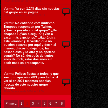
25 de Octubre de 2021 ás 20:35
Vermu
: Ya son 1.245 días sin noticias
del grupo en su página.
21 de Septiembre de 2021 ás 08:17
Vermu
: No entiendo este mutismo.
Tampoco responden por Twitter.
¿Qué ha pasado con el grupo? ¿Ha
chapado? ¿Van a seguir? ¿Van a
sacar más canciones? ¿Habrá gira
este verano? ¿De verdad que no
pueden pasarse por aquí y decir, al
menos, chicos lo dejamos, ha
pasado esto y lo otro y no apetece
seguir? No sé, después de tantos
años de rock, estar dos años sin
decir nada es preocupante.
3 de Mayo de 2021 ás 07:33
Vermu
: Felices fiestas a todos, y que
sea un mejor año 2021 para todos. A
ver si en 2021 tenemos noticias
frescas de este nuestro grupo
favorito.
28 de Diciembre de 2020 ás 19:50
Primera
1
2
3
4
5
6
7
8