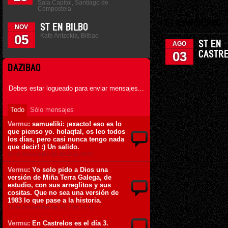
Sala Capitol, Santiago de
Compostela
EL CONCIERTO
ST EN BILBO
NOV
Kafe Antzokia, Bilbao
05
ST EN
AGO
03
CASTR
DAZIBAO
Debes estar logueado para enviar mensajes...
Todo
Sólo mensajes
Vermu
: samueliki: ¡exacto! eso es lo
que pienso yo. holaqtal, os leo todos
los días, pero casi nunca tengo nada
que decir! :) Un salido.
20 de Noviembre de 2012 ás 09:07
Vermu
: Yo solo pido a Dios una
versión de Miña Terra Galega, de
estudio, con sus arreglitos y sus
cositas. Que no sea una versión de
1983 lo que pase a la historia.
15 de Noviembre de 2012 ás 14:42
Vermu
: En Castrelos es el día 3.