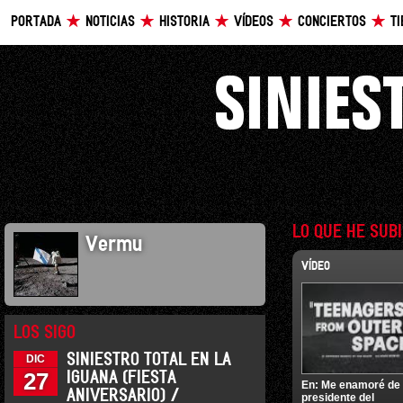
PORTADA
NOTICIAS
HISTORIA
VÍDEOS
CONCIERTOS
T
LO QUE HE SUB
Vermu
VÍDEO
LOS SIGO
SINIESTRO TOTAL EN LA
DIC
27
IGUANA (FIESTA
En:
Me enamoré de
ANIVERSARIO) /
presidente del