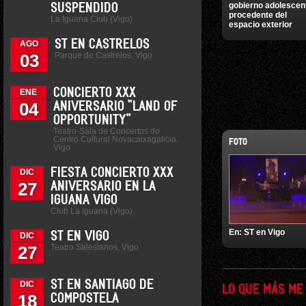
gobierno adolescen
SUSPENDIDO
procedente del
La Iguana Club (Vigo)
espacio exterior
ST EN CASTRELOS
AGO
Parque de Castrelos, Vigo
03
CONCIERTO XXX
ENE
04
ANIVERSARIO "LAND OF
OPPORTUNITY"
Teatro-Sala de Concertos do
Centro Cultural Novacaixagalicia.
FOTO
Vigo
FIESTA CONCIERTO XXX
DIC
27
ANIVERSARIO EN LA
IGUANA VIGO
Club La Iguana (Vigo)
En:
ST en Vigo
ST EN VIGO
DIC
Teatro Salesianos, Vigo
27
ST EN SANTIAGO DE
DIC
LO QUE MÁS ME
18
COMPOSTELA