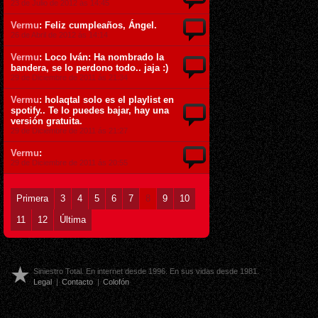
23 de Julio de 2012 ás 14:45
Vermu
: Feliz cumpleaños, Ángel.
26 de Abril de 2012 ás 14:14
Vermu
: Loco Iván: Ha nombrado la
bandera, se lo perdono todo.. jaja :)
29 de Diciembre de 2011 ás 21:34
Vermu
: holaqtal solo es el playlist en
spotify.. Te lo puedes bajar, hay una
versión gratuita.
29 de Diciembre de 2011 ás 21:27
Vermu
:
29 de Diciembre de 2011 ás 20:55
Primera
3
4
5
6
7
8
9
10
11
12
Última
Siniestro Total. En internet desde 1996. En sus vidas desde 1981.
Legal
|
Contacto
|
Colofón