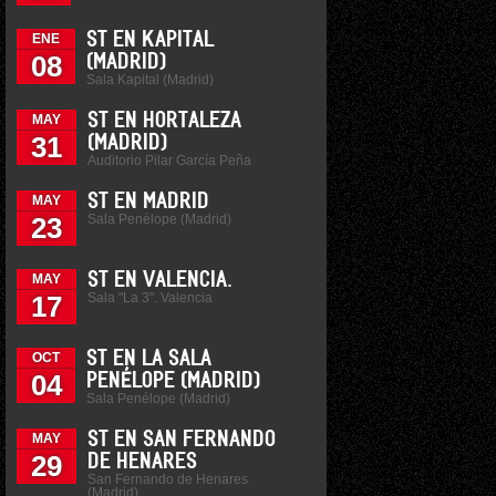
ST EN KAPITAL
ENE
08
(MADRID)
Sala Kapital (Madrid)
ST EN HORTALEZA
MAY
31
(MADRID)
Auditorio Pilar García Peña
ST EN MADRID
MAY
Sala Penélope (Madrid)
23
ST EN VALENCIA.
MAY
Sala "La 3". Valencia
17
ST EN LA SALA
OCT
04
PENÉLOPE (MADRID)
Sala Penélope (Madrid)
ST EN SAN FERNANDO
MAY
29
DE HENARES
San Fernando de Henares
(Madrid)