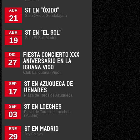
ST EN "ÓXIDO"
ABR
Sala Óxido, Guadalajara
21
ST EN "EL SOL"
ABR
Sala El Sol, Madrid
19
FIESTA CONCIERTO XXX
DIC
27
ANIVERSARIO EN LA
IGUANA VIGO
Club La Iguana (Vigo)
ST EN AZUQUECA DE
SEP
17
HENARES
Plaza de Toros de Azuqueca
ST EN LOECHES
SEP
Plaza de Toros de Loeches
03
(Madrid)
ST EN MADRID
ENE
Joy Eslava
29