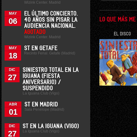
Wizink Center. Madrid
EL ÚLTIMO CONCIERTO.
MAY
06
LO QUE MÁS ME
40 AÑOS SIN PISAR LA
AUDIENCIA NACIONAL.
AGOTADO
EL DISCO
Wizink Center. Madrid
ST EN GETAFE
MAY
Recinto Ferial. Getafe (Madrid)
18
SINIESTRO TOTAL EN LA
DIC
27
IGUANA (FIESTA
ANIVERSARIO) /
SUSPENDIDO
La Iguana Club (Vigo)
ST EN MADRID
ABR
Sala Penélope (Madrid)
01
ST EN LA IGUANA (VIGO)
DIC
La Iguana Club (Vigo)
27