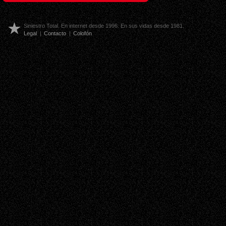
Siniestro Total. En internet desde 1996. En sus vidas desde 1981.
Legal
|
Contacto
|
Colofón