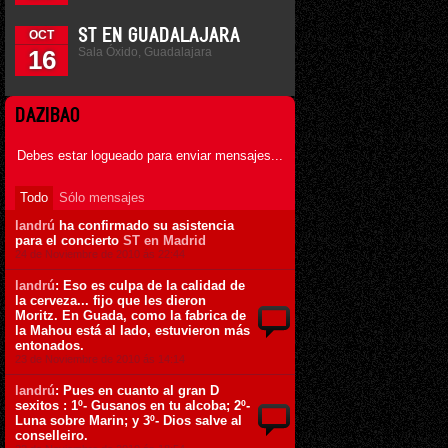
ST EN GUADALAJARA
OCT
Sala Óxido, Guadalajara
16
DAZIBAO
Debes estar logueado para enviar mensajes...
Todo
Sólo mensajes
landrú
ha confirmado su asistencia
para el concierto
ST en Madrid
24 de Noviembre de 2010 ás 22:44
landrú
: Eso es culpa de la calidad de
la cerveza... fijo que les dieron
Moritz. En Guada, como la fabrica de
la Mahou está al lado, estuvieron más
entonados.
23 de Noviembre de 2010 ás 14:14
landrú
: Pues en cuanto al gran D
sexitos : 1º- Gusanos en tu alcoba; 2º-
Luna sobre Marin; y 3º- Dios salve al
conselleiro.