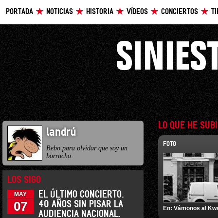
PORTADA
NOTICIAS
HISTORIA
VÍDEOS
CONCIERTOS
T
LO QUE HE SUB
landrú
FOTO
Bebo para olvidar que soy un
borracho.
LOS SIGO
EL ÚLTIMO CONCIERTO.
MAY
07
40 AÑOS SIN PISAR LA
En:
Vámonos al Kw
AUDIENCIA NACIONAL.