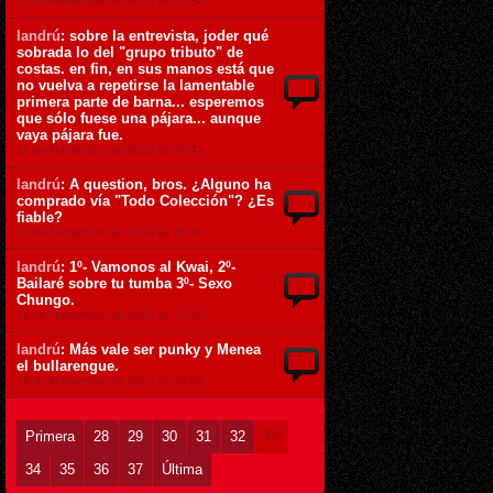
22 de Noviembre de 2010 ás 18:54
landrú
: sobre la entrevista, joder qué
sobrada lo del "grupo tributo" de
costas. en fin, en sus manos está que
no vuelva a repetirse la lamentable
primera parte de barna... esperemos
que sólo fuese una pájara... aunque
vaya pájara fue.
21 de Noviembre de 2010 ás 20:41
landrú
: A question, bros. ¿Alguno ha
comprado vía "Todo Colección"? ¿Es
fiable?
21 de Noviembre de 2010 ás 16:42
landrú
: 1º- Vamonos al Kwai, 2º-
Bailaré sobre tu tumba 3º- Sexo
Chungo.
18 de Noviembre de 2010 ás 12:34
landrú
: Más vale ser punky y Menea
el bullarengue.
16 de Noviembre de 2010 ás 15:09
Primera
28
29
30
31
32
33
34
35
36
37
Última