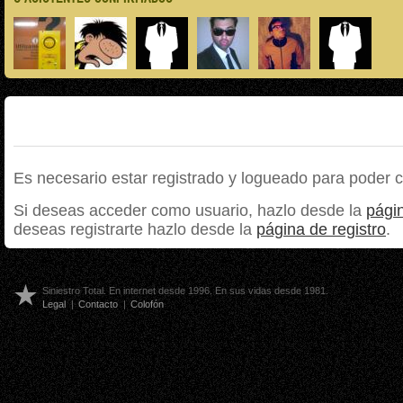
Es necesario estar registrado y logueado para poder 
Si deseas acceder como usuario, hazlo desde la
págin
deseas registrarte hazlo desde la
página de registro
.
Siniestro Total. En internet desde 1996. En sus vidas desde 1981.
Legal
|
Contacto
|
Colofón