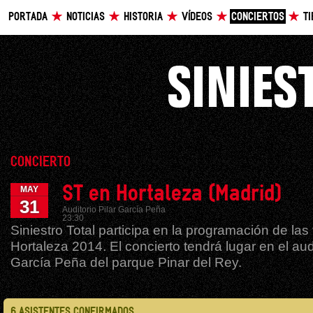
PORTADA
NOTICIAS
HISTORIA
VÍDEOS
CONCIERTOS
T
CONCIERTO
ST en Hortaleza (Madrid)
MAY
31
Auditorio Pilar García Peña
23:30
Siniestro Total participa en la programación de las 
Hortaleza 2014. El concierto tendrá lugar en el audi
García Peña del parque Pinar del Rey.
6 ASISTENTES CONFIRMADOS