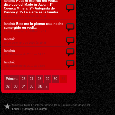
landrú
: Pues el espíritu del vodka
dice que del Made in Japan: 1º-
Cuenca Minera, 2º- Autopista de
Basora y 3º- La sierra es la familia.
12 de Diciembre de 2010 ás 17:11
landrú
: Este me lo pienso esta noche
sumergido en vodka.
11 de Diciembre de 2010 ás 12:14
landrú
:
10 de Diciembre de 2010 ás 19:35
landrú
:
2 de Diciembre de 2010 ás 14:17
landrú
:
2 de Diciembre de 2010 ás 13:56
Primera
26
27
28
29
30
31
32
33
34
35
Última
Siniestro Total. En internet desde 1996. En sus vidas desde 1981.
Legal
|
Contacto
|
Colofón