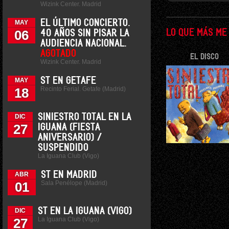
Wizink Center. Madrid
EL ÚLTIMO CONCIERTO.
MAY
06
LO QUE MÁS ME
40 AÑOS SIN PISAR LA
AUDIENCIA NACIONAL.
AGOTADO
EL DISCO
Wizink Center. Madrid
ST EN GETAFE
MAY
Recinto Ferial. Getafe (Madrid)
18
SINIESTRO TOTAL EN LA
DIC
27
IGUANA (FIESTA
ANIVERSARIO) /
SUSPENDIDO
La Iguana Club (Vigo)
ST EN MADRID
ABR
Sala Penélope (Madrid)
01
ST EN LA IGUANA (VIGO)
DIC
La Iguana Club (Vigo)
27