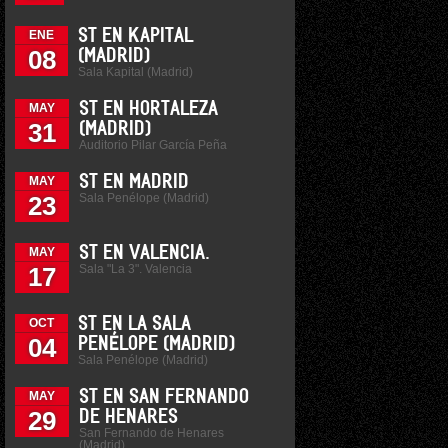
ST EN KAPITAL
ENE
08
(MADRID)
Sala Kapital (Madrid)
ST EN HORTALEZA
MAY
31
(MADRID)
Auditorio Pilar García Peña
ST EN MADRID
MAY
Sala Penélope (Madrid)
23
ST EN VALENCIA.
MAY
Sala "La 3". Valencia
17
ST EN LA SALA
OCT
04
PENÉLOPE (MADRID)
Sala Penélope (Madrid)
ST EN SAN FERNANDO
MAY
29
DE HENARES
San Fernando de Henares
(Madrid)