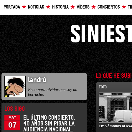
PORTADA
NOTICIAS
HISTORIA
VÍDEOS
CONCIERTOS
T
LO QUE HE SUB
landrú
FOTO
Bebo para olvidar que soy un
borracho.
LOS SIGO
EL ÚLTIMO CONCIERTO.
MAY
07
40 AÑOS SIN PISAR LA
En:
Vámonos al Kw
AUDIENCIA NACIONAL.