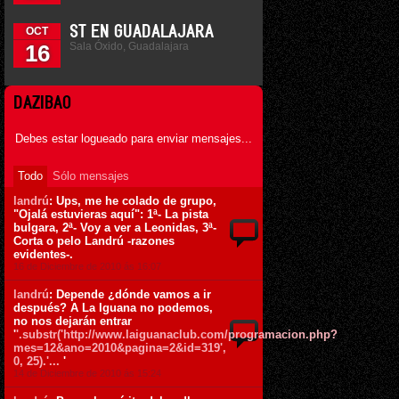
ST EN GUADALAJARA
OCT
Sala Óxido, Guadalajara
16
DAZIBAO
Debes estar logueado para enviar mensajes...
Todo
Sólo mensajes
landrú
: Ups, me he colado de grupo,
"Ojalá estuvieras aquí": 1ª- La pista
bulgara, 2ª- Voy a ver a Leonidas, 3ª-
Corta o pelo Landrú -razones
evidentes-.
16 de Diciembre de 2010 ás 16:07
landrú
: Depende ¿dónde vamos a ir
después? A La Iguana no podemos,
no nos dejarán entrar
'
'.substr('http://www.laiguanaclub.com/programacion.php?
mes=12&ano=2010&pagina=2&id=319',
0, 25).'...
'
14 de Diciembre de 2010 ás 15:24