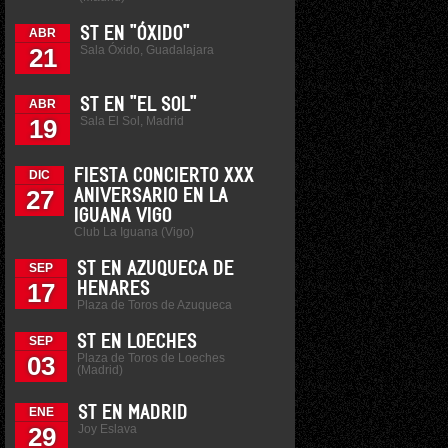
ST EN "ÓXIDO"
ABR
Sala Óxido, Guadalajara
21
ST EN "EL SOL"
ABR
Sala El Sol, Madrid
19
FIESTA CONCIERTO XXX
DIC
27
ANIVERSARIO EN LA
IGUANA VIGO
Club La Iguana (Vigo)
ST EN AZUQUECA DE
SEP
17
HENARES
Plaza de Toros de Azuqueca
ST EN LOECHES
SEP
Plaza de Toros de Loeches
03
(Madrid)
ST EN MADRID
ENE
Joy Eslava
29