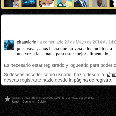
pirataflorin
ha comentado
26 de Mayo de 2014 ás 14:
pues vaya , años hacia que no veía a los ínclitos...de
una vez a la semana para estar mejor alimentado
Es necesario estar registrado y logueado para poder 
Si deseas acceder como usuario, hazlo desde la
págin
deseas registrarte hazlo desde la
página de registro
.
Siniestro Total. En internet desde 1996. En sus vidas desde 1981.
Legal
|
Contacto
|
Colofón