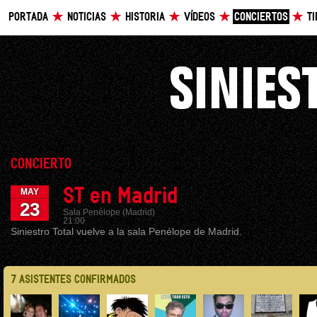
PORTADA
NOTICIAS
HISTORIA
VÍDEOS
CONCIERTOS
T
CONCIERTO
ST en Madrid
MAY
23
Sala Penélope (Madrid)
21:00
Siniestro Total vuelve a la sala Penélope de Madrid.
7 ASISTENTES CONFIRMADOS