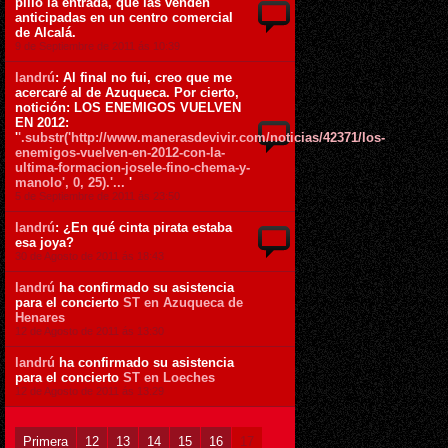
pillo la entrada, que las venden
anticipadas en un centro comercial
de Alcalá.
9 de Septiembre de 2011 ás 10:39
landrú
: Al final no fui, creo que me
acercaré al de Azuqueca. Por cierto,
notición: LOS ENEMIGOS VUELVEN
EN 2012:
'
'.substr('http://www.manerasdevivir.com/noticias/42371/los-
enemigos-vuelven-en-2012-con-la-
ultima-formacion-josele-fino-chema-y-
manolo', 0, 25).'...
'
5 de Septiembre de 2011 ás 23:50
landrú
: ¿En qué cinta pirata estaba
esa joya?
30 de Agosto de 2011 ás 18:43
landrú
ha confirmado su asistencia
para el concierto
ST en Azuqueca de
Henares
12 de Agosto de 2011 ás 13:30
landrú
ha confirmado su asistencia
para el concierto
ST en Loeches
12 de Agosto de 2011 ás 13:29
Primera
12
13
14
15
16
17