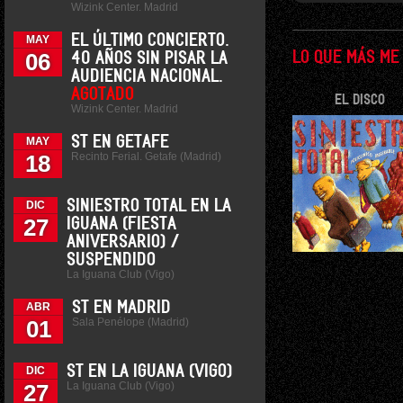
Wizink Center. Madrid
EL ÚLTIMO CONCIERTO.
MAY
06
LO QUE MÁS ME
40 AÑOS SIN PISAR LA
AUDIENCIA NACIONAL.
AGOTADO
EL DISCO
Wizink Center. Madrid
ST EN GETAFE
MAY
Recinto Ferial. Getafe (Madrid)
18
SINIESTRO TOTAL EN LA
DIC
27
IGUANA (FIESTA
ANIVERSARIO) /
SUSPENDIDO
La Iguana Club (Vigo)
ST EN MADRID
ABR
Sala Penélope (Madrid)
01
ST EN LA IGUANA (VIGO)
DIC
La Iguana Club (Vigo)
27