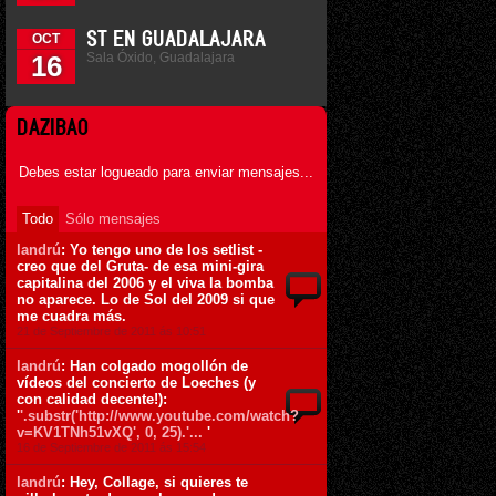
ST EN GUADALAJARA
OCT
Sala Óxido, Guadalajara
16
DAZIBAO
Debes estar logueado para enviar mensajes...
Todo
Sólo mensajes
landrú
: Yo tengo uno de los setlist -
creo que del Gruta- de esa mini-gira
capitalina del 2006 y el viva la bomba
no aparece. Lo de Sol del 2009 si que
me cuadra más.
21 de Septiembre de 2011 ás 10:51
landrú
: Han colgado mogollón de
vídeos del concierto de Loeches (y
con calidad decente!):
'
'.substr('http://www.youtube.com/watch?
v=KV1TNh51vXQ', 0, 25).'...
'
16 de Septiembre de 2011 ás 15:54
landrú
: Hey, Collage, si quieres te