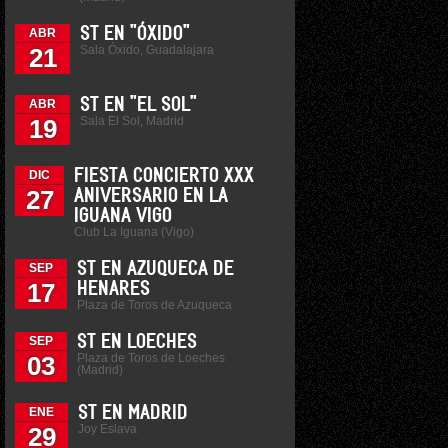
ST EN "ÓXIDO"
ABR
Sala Óxido, Guadalajara
21
ST EN "EL SOL"
ABR
Sala El Sol, Madrid
19
FIESTA CONCIERTO XXX
DIC
27
ANIVERSARIO EN LA
IGUANA VIGO
Club La Iguana (Vigo)
ST EN AZUQUECA DE
SEP
17
HENARES
Plaza de Toros de Azuqueca
ST EN LOECHES
SEP
Plaza de Toros de Loeches
03
(Madrid)
ST EN MADRID
ENE
Joy Eslava
29