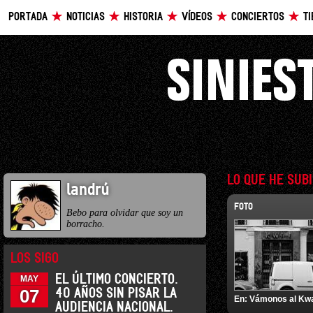
PORTADA
NOTICIAS
HISTORIA
VÍDEOS
CONCIERTOS
T
LO QUE HE SUB
landrú
FOTO
Bebo para olvidar que soy un
borracho.
LOS SIGO
EL ÚLTIMO CONCIERTO.
MAY
07
40 AÑOS SIN PISAR LA
En:
Vámonos al Kw
AUDIENCIA NACIONAL.