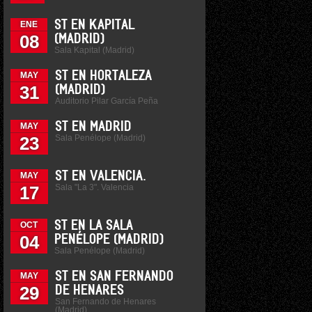
ST EN KAPITAL
ENE
08
(MADRID)
Sala Kapital (Madrid)
ST EN HORTALEZA
MAY
31
(MADRID)
Auditorio Pilar García Peña
ST EN MADRID
MAY
Sala Penélope (Madrid)
23
ST EN VALENCIA.
MAY
Sala "La 3". Valencia
17
ST EN LA SALA
OCT
04
PENÉLOPE (MADRID)
Sala Penélope (Madrid)
ST EN SAN FERNANDO
MAY
29
DE HENARES
San Fernando de Henares
(Madrid)