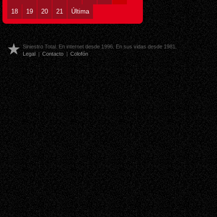
18
19
20
21
Última
Siniestro Total. En internet desde 1996. En sus vidas desde 1981.
Legal
|
Contacto
|
Colofón