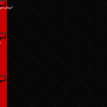
opic.php?
?