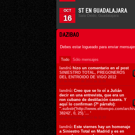
ST EN GUADALAJARA
OCT
Sala Óxido, Guadalajara
16
DAZIBAO
Debes estar logueado para enviar mensajes
Todo
Sólo mensajes
landrú
hizo un comentario en el post
SINIESTRO TOTAL, PREGONEROS
DEL ENTROIDO DE VIGO 2012
17 de Febrero de 2012 ás 11:06
landrú
: Creo que se lo oí a Julián
decir en una entrevista, que era un
ron cubano de destilación casera. Y
aquí lo confirman (7º párrafo):
'
'.substr('http://www.eltiempo.com/arc
38242', 0, 25).'...
'
14 de Febrero de 2012 ás 11:10
landrú
: Este viernes hay un homenaje
a Siniestro Total en Madrid y es en