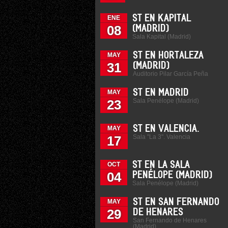
ST EN KAPITAL
ENE
08
(MADRID)
Sala Kapital (Madrid)
ST EN HORTALEZA
MAY
31
(MADRID)
Auditorio Pilar García Peña
ST EN MADRID
MAY
Sala Penélope (Madrid)
23
ST EN VALENCIA.
MAY
Sala "La 3". Valencia
17
ST EN LA SALA
OCT
04
PENÉLOPE (MADRID)
Sala Penélope (Madrid)
ST EN SAN FERNANDO
MAY
29
DE HENARES
San Fernando de Henares
(Madrid)