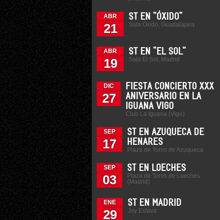
ST EN "ÓXIDO"
ABR
Sala Óxido, Guadalajara
21
ST EN "EL SOL"
ABR
Sala El Sol, Madrid
19
FIESTA CONCIERTO XXX
DIC
27
ANIVERSARIO EN LA
IGUANA VIGO
Club La Iguana (Vigo)
ST EN AZUQUECA DE
SEP
17
HENARES
Plaza de Toros de Azuqueca
ST EN LOECHES
SEP
Plaza de Toros de Loeches
03
(Madrid)
ST EN MADRID
ENE
Joy Eslava
29