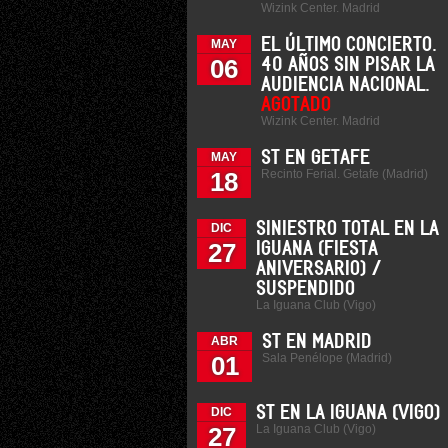
Wizink Center. Madrid
EL ÚLTIMO CONCIERTO.
MAY
06
40 AÑOS SIN PISAR LA
AUDIENCIA NACIONAL.
AGOTADO
Wizink Center. Madrid
ST EN GETAFE
MAY
Recinto Ferial. Getafe (Madrid)
18
SINIESTRO TOTAL EN LA
DIC
27
IGUANA (FIESTA
ANIVERSARIO) /
SUSPENDIDO
La Iguana Club (Vigo)
ST EN MADRID
ABR
Sala Penélope (Madrid)
01
ST EN LA IGUANA (VIGO)
DIC
La Iguana Club (Vigo)
27