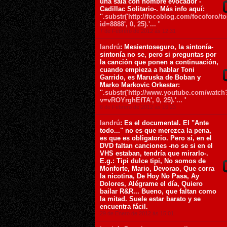
una sala con nombre evocador -
Cadillac Solitario-. Más info aquí:
'
'.substr('http://focoblog.com/focoforo/t
id=8888', 0, 25).'...
'
7 de Febrero de 2012 ás 12:31
landrú
: Mesientoseguro, la sintonía-
sintonía no se, pero si preguntas por
la canción que ponen a continuación,
cuando empieza a hablar Toni
Garrido, es Maruska de Boban y
Marko Markovic Orkestar:
'
'.substr('http://www.youtube.com/watch
v=vROYrghEfTA', 0, 25).'...
'
6 de Febrero de 2012 ás 16:23
landrú
: Es el documental. El "Ante
todo..." no es que merezca la pena,
es que es obligatorio. Pero sí, en el
DVD faltan canciones -no se si en el
VHS estaban, tendría que mirarlo-.
E.g.: Tipi dulce tipi, No somos de
Monforte, Mario, Devorao, Que corra
la nicotina, De Hoy No Pasa, Ay
Dolores, Alégrame el día, Quiero
bailar R&R... Bueno, que faltan como
la mitad. Suele estar barato y se
encuentra fácil.
29 de Enero de 2012 ás 15:01