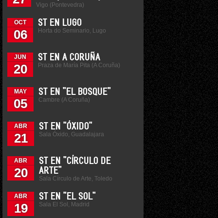
Vigo (Pontevedra)
ST EN LUGO
OCT
Horta do Seminario, Lugo
06
ST EN A CORUÑA
JUN
Praza de María Pita (A Coruña)
20
ST EN "EL BOSQUE"
MAY
Cambre (A Coruña)
05
ST EN "ÓXIDO"
ABR
Sala Óxido, Guadalajara
21
ST EN "CÍRCULO DE
ABR
20
ARTE"
Sala Círculo de Arte, Toledo
ST EN "EL SOL"
ABR
Sala El Sol, Madrid
19