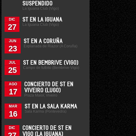
SUSPENDIDO
La Iguana Club (Vigo)
ST EN LA IGUANA
DIC
La Iguana Club (Vigo)
27
ST EN A CORUÑA
JUN
Explanada de Riazor (A Coruña)
23
ST EN BEMBRIVE (VIGO)
JUL
Campo de futbito (Bembrive-Vigo)
25
CONCIERTO DE ST EN
AGO
17
VIVEIRO (LUGO)
Praza Maior, Viveiro
ST EN LA SALA KARMA
MAR
Sala Karma (Pontevedra)
16
CONCIERTO DE ST EN
DIC
27
VIGO (LA IGUANA)