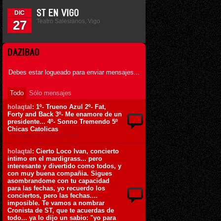
ST EN VIGO
DIC
Teatro Salesianos, Vigo
27
DAZIBAO
Debes estar logueado para enviar mensajes...
Todo
Sólo mensajes
holaqtal
: 1º- Trueno Azul 2º- Fat,
Forty and Back 3º- Me enamore de un
presidente... 4º- Sonno Tremendo 5º
Chicas Catolicas
10 de Mayo de 2011 ás 23:09
holaqtal
: Cierto Loco Ivan, concierto
intimo en el mardigrass... pero
interesante y divertido como todos, y
con muy buena compañia. Sigues
asombrandome con tu capacidad
para las fechas, yo recuerdo los
conciertos, pero las fechas....
imposible. Te vamos a nombrar
Cronista de ST, que te acuerdas de
todo... ya lo dijo un sabio: "yo para