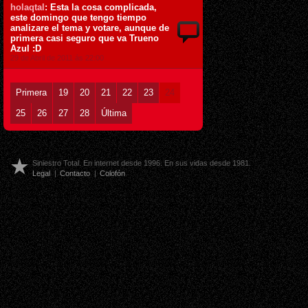
holaqtal
: Esta la cosa complicada,
este domingo que tengo tiempo
analizare el tema y votare, aunque de
primera casi seguro que va Trueno
Azul :D
29 de Abril de 2011 ás 22:00
Primera
19
20
21
22
23
24
25
26
27
28
Última
Siniestro Total. En internet desde 1996. En sus vidas desde 1981.
Legal
|
Contacto
|
Colofón