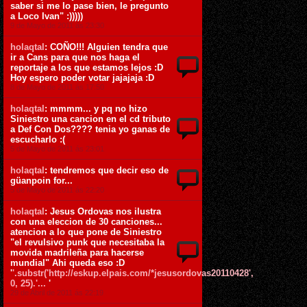
saber si me lo pase bien, le pregunto
a Loco Ivan" :)))))
9 de Mayo de 2011 ás 23:30
holaqtal
: COÑO!!! Alguien tendra que
ir a Cans para que nos haga el
reportaje a los que estamos lejos :D
Hoy espero poder votar jajajaja :D
8 de Mayo de 2011 ás 17:50
holaqtal
: mmmm... y pq no hizo
Siniestro una cancion en el cd tributo
a Def Con Dos???? tenia yo ganas de
escucharlo :(
5 de Mayo de 2011 ás 23:01
holaqtal
: tendremos que decir eso de
güanpoin for...
5 de Mayo de 2011 ás 22:20
holaqtal
: Jesus Ordovas nos ilustra
con una eleccion de 30 canciones...
atencion a lo que pone de Siniestro
"el revulsivo punk que necesitaba la
movida madrileña para hacerse
mundial" Ahi queda eso :D
'
'.substr('http://eskup.elpais.com/*jesusordovas20110428',
0, 25).'...
'
29 de Abril de 2011 ás 22:19