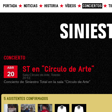
PORTADA
NOTICIAS
HISTORIA
VÍDEOS
CONCIERTOS
T
CONCIERTO
ST en "Círculo de Arte"
ABR
20
Sala Círculo de Arte, Toledo
20:53
Concierto de Siniestro Total en la sala "Circulo de Arte"
5 ASISTENTES CONFIRMADOS