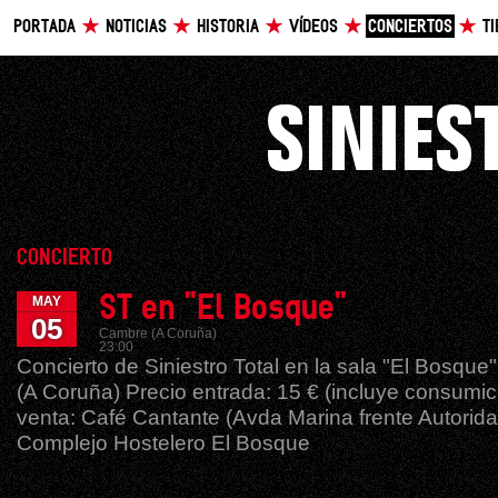
PORTADA
NOTICIAS
HISTORIA
VÍDEOS
CONCIERTOS
T
CONCIERTO
ST en "El Bosque"
MAY
05
Cambre (A Coruña)
23:00
Concierto de Siniestro Total en la sala "El Bosqu
(A Coruña) Precio entrada: 15 € (incluye consumic
venta: Café Cantante (Avda Marina frente Autorida
Complejo Hostelero El Bosque