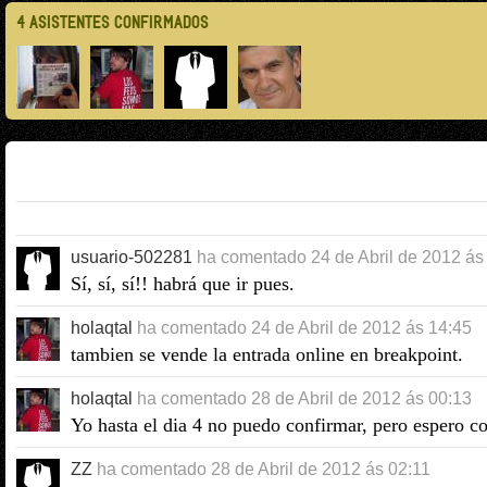
4 ASISTENTES CONFIRMADOS
usuario-502281
ha comentado
24 de Abril de 2012 ás
Sí, sí, sí!! habrá que ir pues.
holaqtal
ha comentado
24 de Abril de 2012 ás 14:45
tambien se vende la entrada online en breakpoint.
holaqtal
ha comentado
28 de Abril de 2012 ás 00:13
Yo hasta el dia 4 no puedo confirmar, pero espero c
ZZ
ha comentado
28 de Abril de 2012 ás 02:11