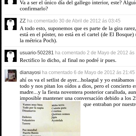
Va a ser el único día del gallego interior, este? Algu
confirmarlo?
ZZ
ha comentado
30 de Abril de 2012 ás 03:45
A todo esto, suponemos que es parte de la gira rare
está en el póster, no está en el cartel (de El Bosque)
la métrica Poch).
usuario-502281
ha comentado
2 de Mayo de 2012 ás
Rectifico lo dicho, al final no podré ir pues.
dianayosi
ha comentado
6 de Mayo de 2012 ás 21:45
ahí os va el setlist de ayer...holaqtal y yo estábamos
todo y nos pitan los oídos a dios, pero el concierto 
madre...y la fiesta noventera posterior caralluda, au
imposible mantener una conversación debido a los 2
que entraban por nuestr