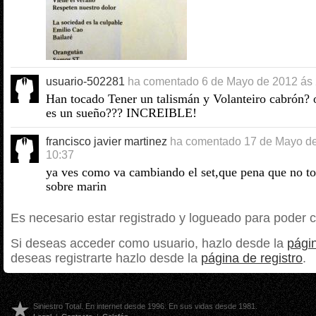
usuario-502281
ha comentado
6 de Mayo de 2012 ás
Han tocado Tener un talismán y Volanteiro cabrón? o
es un sueño??? INCREIBLE!
francisco javier martinez
ha comentado
17 de Mayo d
10:37
ya ves como va cambiando el set,que pena que no to
sobre marin
Es necesario estar registrado y logueado para poder 
Si deseas acceder como usuario, hazlo desde la
págin
deseas registrarte hazlo desde la
página de registro
.
Siniestro Total. En internet desde 1996. En sus vidas desde 1981.