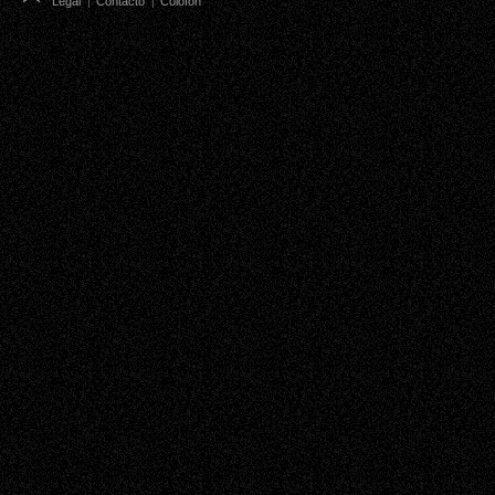
Legal
|
Contacto
|
Colofón