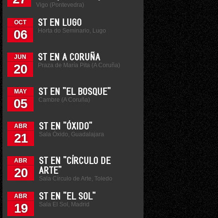
Vigo (Pontevedra)
ST EN LUGO
OCT
Horta do Seminario, Lugo
06
ST EN A CORUÑA
JUN
Praza de María Pita (A Coruña)
20
ST EN "EL BOSQUE"
MAY
Cambre (A Coruña)
05
ST EN "ÓXIDO"
ABR
Sala Óxido, Guadalajara
21
ST EN "CÍRCULO DE
ABR
20
ARTE"
Sala Círculo de Arte, Toledo
ST EN "EL SOL"
ABR
Sala El Sol, Madrid
19