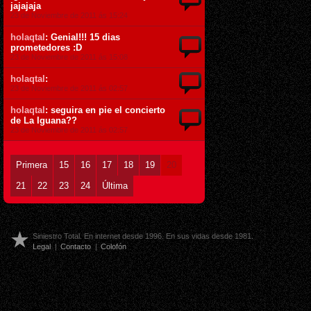
jajajaja
23 de Noviembre de 2011 ás 15:24
holaqtal
: Genial!!! 15 dias
prometedores :D
23 de Noviembre de 2011 ás 15:08
holaqtal
:
23 de Noviembre de 2011 ás 02:57
holaqtal
: seguira en pie el concierto
de La Iguana??
23 de Noviembre de 2011 ás 02:57
Primera
15
16
17
18
19
20
21
22
23
24
Última
Siniestro Total. En internet desde 1996. En sus vidas desde 1981.
Legal
|
Contacto
|
Colofón