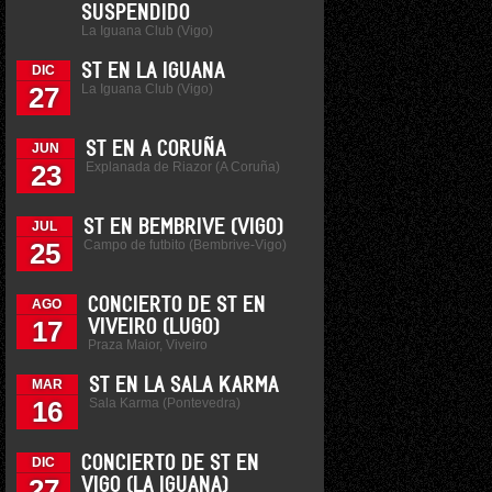
SUSPENDIDO
La Iguana Club (Vigo)
ST EN LA IGUANA
DIC
La Iguana Club (Vigo)
27
ST EN A CORUÑA
JUN
Explanada de Riazor (A Coruña)
23
ST EN BEMBRIVE (VIGO)
JUL
Campo de futbito (Bembrive-Vigo)
25
CONCIERTO DE ST EN
AGO
17
VIVEIRO (LUGO)
Praza Maior, Viveiro
ST EN LA SALA KARMA
MAR
Sala Karma (Pontevedra)
16
CONCIERTO DE ST EN
DIC
27
VIGO (LA IGUANA)