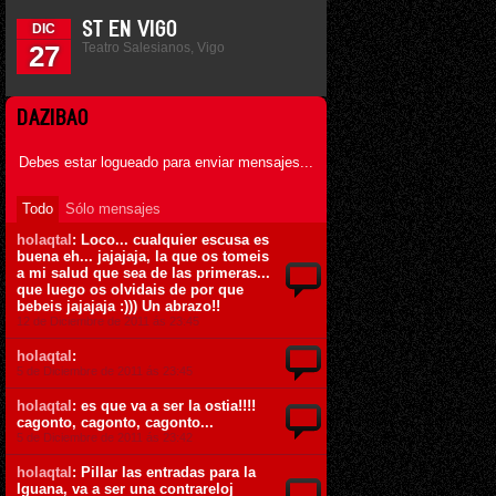
ST EN VIGO
DIC
Teatro Salesianos, Vigo
27
DAZIBAO
Debes estar logueado para enviar mensajes...
Todo
Sólo mensajes
holaqtal
: Loco... cualquier escusa es
buena eh... jajajaja, la que os tomeis
a mi salud que sea de las primeras...
que luego os olvidais de por que
bebeis jajajaja :))) Un abrazo!!
12 de Diciembre de 2011 ás 23:45
holaqtal
:
5 de Diciembre de 2011 ás 23:45
holaqtal
: es que va a ser la ostia!!!!
cagonto, cagonto, cagonto...
5 de Diciembre de 2011 ás 23:42
holaqtal
: Pillar las entradas para la
Iguana, va a ser una contrareloj