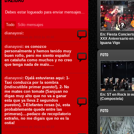
DAZIBAO
Debes estar logueado para enviar mensajes...
Todo
Sólo mensajes
dianayosi
:
En:
Fiesta Conciert
16 de Diciembre de 2010 ás 00:48
XXX Aniversario en
Iguana Vigo
dianayosi
: os conozco
personalmente y hemos tenido muy
FOTO
buen rollo, pero me siento español
en cataluña como muchos y no creo
que tenga nada de malo....
16 de Diciembre de 2010 ás 00:20
dianayosi
: Ojalá estuvieras aqui: 1-
Taxi conduzca por la sombra
(indiscutible primer puesto!), 2- No
me mates con tomate (Sanjuan no
En:
ST en Rock in 
digas muy alto que no va a ganar
(Compostela)
esta que ya lleva 2 segundos
puestos), 3-Elefantes rosas (si, esta
probablemente quede entre las
FOTO
primeras)....pedazo de recopilatorio
extraño, no me digais que no es la
ostia!
16 de Diciembre de 2010 ás 00:19