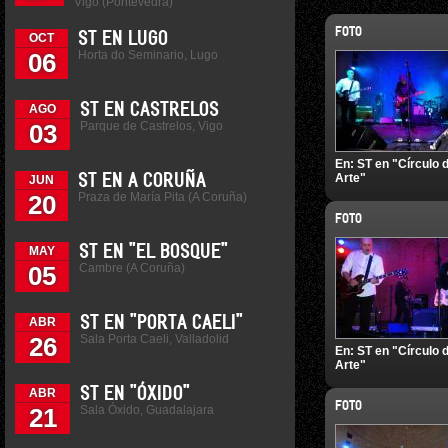
Vigo (Pontevedra)
FOTO
ST EN LUGO
OCT
Horta do Seminario, Lugo
06
ST EN CASTRELOS
AGO
Parque de Castrelos, Vigo
03
En:
ST en "Círculo 
Arte"
ST EN A CORUÑA
JUN
Praza de María Pita (A Coruña)
20
FOTO
ST EN "EL BOSQUE"
MAY
Cambre (A Coruña)
05
ST EN "PORTA CAELI"
ABR
Sala Porta Caeli, Valladolid
26
En:
ST en "Círculo 
Arte"
ST EN "ÓXIDO"
ABR
FOTO
Sala Óxido, Guadalajara
21