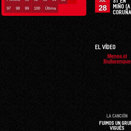
ST EN
JUL
28
MIÑO (A
97
98
99
100
Última
CORUÑA
EL VÍDEO
Menea el
Bullarengue
LA CANCIÓN
FUIMOS UN GRU
VIGUÉS