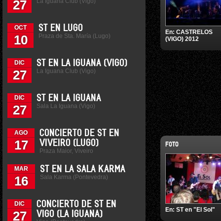
La Iguana Club (Vigo)
27
ST EN LUGO
OCT
En:
CASTRELOS
Praza de Sta. María (Lugo)
10
(VIGO) 2012
ST EN LA IGUANA (VIGO)
DIC
La Iguana Club (Vigo)
27
ST EN LA IGUANA
DIC
Sala La Iguana (Vigo)
27
CONCIERTO DE ST EN
AGO
17
VIVEIRO (LUGO)
FOTO
Praza Maior, Viveiro
ST EN LA SALA KARMA
MAR
Sala Karma (Pontevedra)
16
CONCIERTO DE ST EN
DIC
En:
ST en "El Sol"
27
VIGO (LA IGUANA)