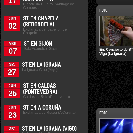
17
Cidade da Cultura. Santiago de
Compostela
FOTO
ST EN CHAPELA
JUN
02
(REDONDELA)
Explanada del pabellón de
Chapela
ST EN GIJÓN
ABR
Sala Acapulco, Gijón
07
En:
Concierto de ST
Vigo (La Iguana)
ST EN LA IGUANA
DIC
La Iguana Club (Vigo)
27
ST EN CALDAS
JUN
25
(PONTEVEDRA)
Caldas de Reis (Pontevedra)
ST EN A CORUÑA
JUN
Explanada de Riazor (A Coruña)
23
FOTO
ST EN LA IGUANA (VIGO)
DIC