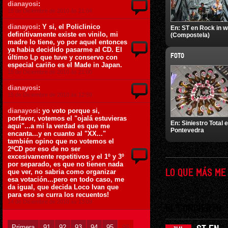
dianayosi
:
15 de Diciembre de 2010 ás 21:04
dianayosi
: Y si, el Policlinico
En:
ST en Rock in 
definitivamente existe en vinilo, mi
(Compostela)
madre lo tiene, yo por aquel entonces
ya habia decidido pasarme al CD. El
FOTO
último Lp que tuve y conservo con
especial cariño es el Made in Japan.
15 de Diciembre de 2010 ás 21:00
dianayosi
:
15 de Diciembre de 2010 ás 12:59
dianayosi
: yo voto porque si,
porfavor, votemos el "ojalá estuvieras
En:
Siniestro Total 
aqui"...a mi la verdad es que me
Pontevedra
encanta...y en cuanto al "XX..."
también opino que no votemos el
2ªCD por eso de no ser
excesivamente repetitivos y el 1º y 3º
por separado, es que no tienen nada
que ver, no sabria como organizar
LO QUE MÁS ME
esa votación...pero en todo caso, me
da igual, que decida Loco Ivan que
para eso se curra los recuentos!
14 de Diciembre de 2010 ás 13:09
EL CONCIERTO
Primera
91
92
93
94
95
96