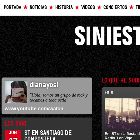
PORTADA
NOTICIAS
HISTORIA
VÍDEOS
CONCIERTOS
T
LO QUE HE SUB
dianayosi
FOTO
"Hola, somos un grupo de rock y
tocamos a toda ostia"
www.youtube.com/watch
LOS SIGO
ST EN SANTIAGO DE
JUN
En:
ST en la fiesta 
Radio 3 en Vigo
COMPOSTELA