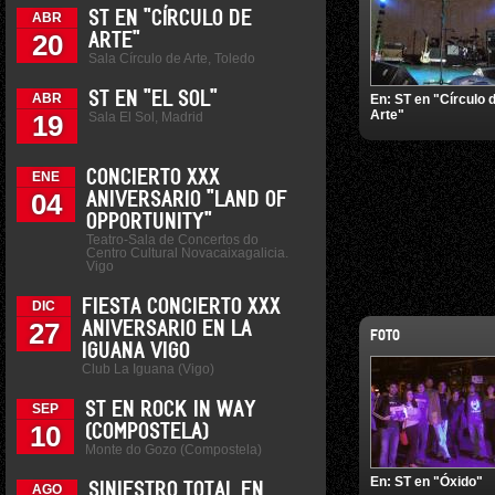
ST EN "CÍRCULO DE
ABR
20
ARTE"
Sala Círculo de Arte, Toledo
ST EN "EL SOL"
ABR
En:
ST en "Círculo 
Arte"
Sala El Sol, Madrid
19
CONCIERTO XXX
ENE
04
ANIVERSARIO "LAND OF
OPPORTUNITY"
Teatro-Sala de Concertos do
Centro Cultural Novacaixagalicia.
Vigo
FIESTA CONCIERTO XXX
DIC
27
ANIVERSARIO EN LA
FOTO
IGUANA VIGO
Club La Iguana (Vigo)
ST EN ROCK IN WAY
SEP
10
(COMPOSTELA)
Monte do Gozo (Compostela)
En:
ST en "Óxido"
SINIESTRO TOTAL EN
AGO