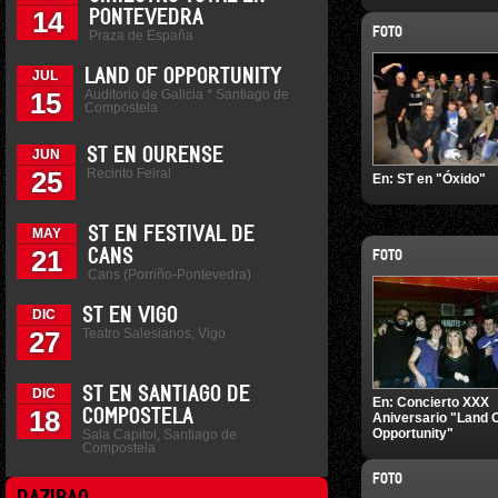
14
PONTEVEDRA
FOTO
Praza de España
LAND OF OPPORTUNITY
JUL
Auditorio de Galicia * Santiago de
15
Compostela
ST EN OURENSE
JUN
Recinto Feiral
25
En:
ST en "Óxido"
ST EN FESTIVAL DE
MAY
21
CANS
FOTO
Cans (Porriño-Pontevedra)
ST EN VIGO
DIC
Teatro Salesianos, Vigo
27
ST EN SANTIAGO DE
DIC
En:
Concierto XXX
18
COMPOSTELA
Aniversario "Land 
Opportunity"
Sala Capitol, Santiago de
Compostela
FOTO