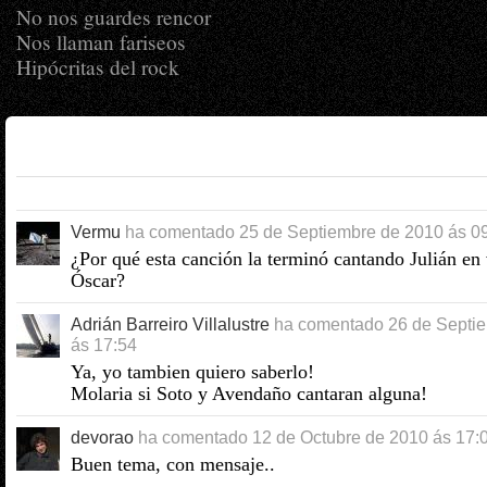
No nos guardes rencor
Nos llaman fariseos
Hipócritas del rock
Vermu
ha comentado
25 de Septiembre de 2010 ás 0
¿Por qué esta canción la terminó cantando Julián en
Óscar?
Adrián Barreiro Villalustre
ha comentado
26 de Septi
ás 17:54
Ya, yo tambien quiero saberlo!
Molaria si Soto y Avendaño cantaran alguna!
devorao
ha comentado
12 de Octubre de 2010 ás 17:
Buen tema, con mensaje..