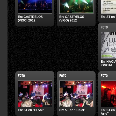
En:
CASTRELOS
En:
CASTRELOS
En:
ST en
(VIGO) 2012
(VIGO) 2012
FOTO
En:
HACIA
IGNOTA
FOTO
FOTO
FOTO
En:
ST en "El Sol"
En:
ST en "El Sol"
En:
ST en 
Arte"