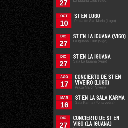
La Iguana Club (Vigo)
27
ST EN LUGO
OCT
Praza de Sta. María (Lugo)
10
ST EN LA IGUANA (VIGO)
DIC
La Iguana Club (Vigo)
27
ST EN LA IGUANA
DIC
Sala La Iguana (Vigo)
27
CONCIERTO DE ST EN
AGO
17
VIVEIRO (LUGO)
Praza Maior, Viveiro
ST EN LA SALA KARMA
MAR
Sala Karma (Pontevedra)
16
CONCIERTO DE ST EN
DIC
27
VIGO (LA IGUANA)