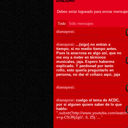
DAZIBAO
Debes estar logueado para enviar mensajes
Todo
Sólo mensajes
dianayosi
:
20 de Marzo de 2013 ás 22:47
dianayosi
: ...(sigo) no entran a
tiempo, si no medio tiempo antes.
Pues la anacrusa es algo así, que no
me voy a meter en términos
musicales, jaja. Espero haberme
explicado. Y perdonad por tanto
rollo, esto quería preguntarlo en
persona, no dar el coñazo aqui, jaja
20 de Marzo de 2013 ás 22:45
dianayosi
:
20 de Marzo de 2013 ás 13:17
dianayosi
: cuelgo el tema de ACDC,
por si alguien quiere saber de lo que
hablo:
'
'.substr('http://www.youtube.com/watch
v=g-C5lJRj2gU', 0, 25).'...
'
20 de Marzo de 2013 ás 13:14