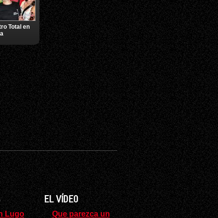
tro Total en
ra
S
EL VÍDEO
n Lugo
Que parezca un