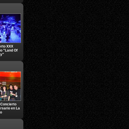
erto XXX
io "Land Of
ty"
 Concierto
rsario en La
go