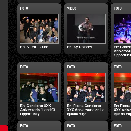
FOTO
VÍDEO
FOTO
En:
ST en "Óxido"
En:
Ay Dolores
En:
Conci
Aniversar
Opportuni
FOTO
FOTO
FOTO
En:
Concierto XXX
En:
Fiesta Concierto
En:
Fiesta
Aniversario "Land Of
XXX Aniversario en La
XXX Anive
Opportunity"
Iguana Vigo
Iguana Vi
FOTO
FOTO
FOTO