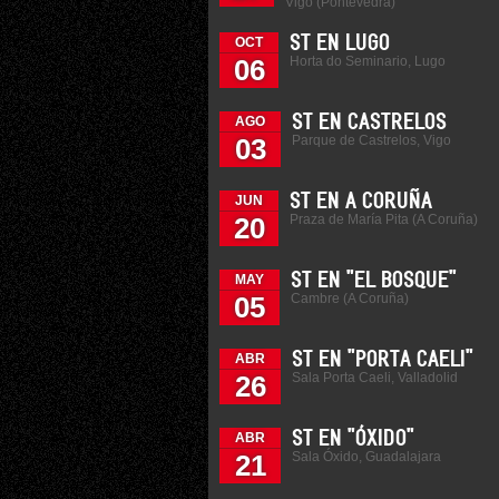
Vigo (Pontevedra)
ST EN LUGO
OCT
Horta do Seminario, Lugo
06
ST EN CASTRELOS
AGO
Parque de Castrelos, Vigo
03
ST EN A CORUÑA
JUN
Praza de María Pita (A Coruña)
20
ST EN "EL BOSQUE"
MAY
Cambre (A Coruña)
05
ST EN "PORTA CAELI"
ABR
Sala Porta Caeli, Valladolid
26
ST EN "ÓXIDO"
ABR
Sala Óxido, Guadalajara
21