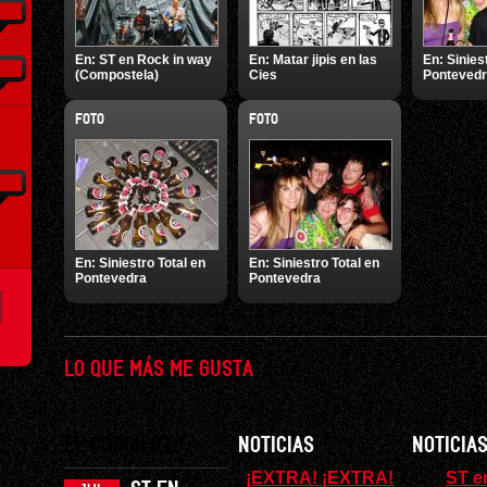
En:
ST en Rock in way
En:
Matar jipis en las
En:
Sinies
(Compostela)
Cies
Ponteved
FOTO
FOTO
En:
Siniestro Total en
En:
Siniestro Total en
Pontevedra
Pontevedra
LO QUE MÁS ME GUSTA
EL CONCIERTO
NOTICIAS
NOTICIA
¡EXTRA! ¡EXTRA!
ST e