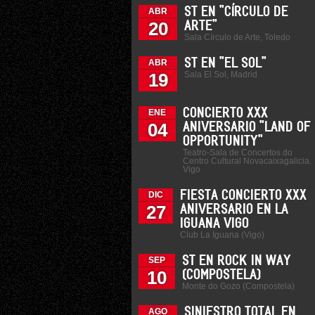
ST EN "CÍRCULO DE
ABR
20
ARTE"
Sala Círculo de Arte, Toledo
ST EN "EL SOL"
ABR
Sala El Sol, Madrid
19
CONCIERTO XXX
ENE
04
ANIVERSARIO "LAND OF
OPPORTUNITY"
Teatro-Sala de Concertos do
Centro Cultural Novacaixagalicia.
Vigo
FIESTA CONCIERTO XXX
DIC
27
ANIVERSARIO EN LA
IGUANA VIGO
Club La Iguana (Vigo)
ST EN ROCK IN WAY
SEP
10
(COMPOSTELA)
Monte do Gozo (Compostela)
SINIESTRO TOTAL EN
AGO