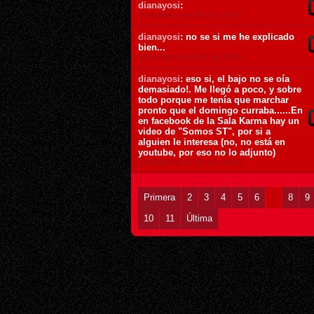
dianayosi
:
18 de Marzo de 2013 ás 14:04
dianayosi
: no se si me he explicado
bien...
18 de Marzo de 2013 ás 14:04
dianayosi
: eso si, el bajo no se oía
demasiado!. Me llegó a poco, y sobre
todo porque me tenía que marchar
pronto que el domingo curraba......En
en facebook de la Sala Karma hay un
video de "Somos ST", por si a
alguien le interesa (no, no está en
youtube, por eso no lo adjunto)
18 de Marzo de 2013 ás 13:52
Primera
2
3
4
5
6
7
8
9
10
11
Última