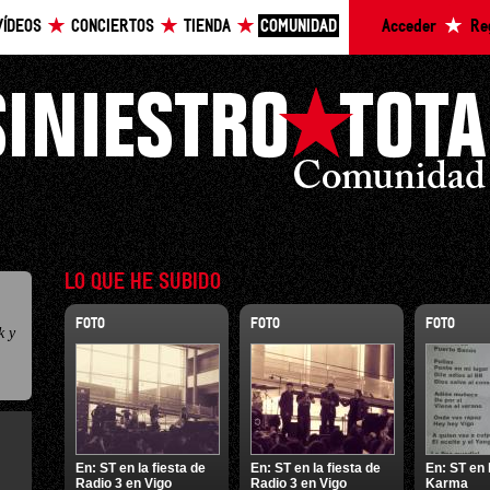
VÍDEOS
CONCIERTOS
TIENDA
COMUNIDAD
Acceder
Re
LO QUE HE SUBIDO
FOTO
FOTO
FOTO
k y
En:
ST en la fiesta de
En:
ST en la fiesta de
En:
ST en 
Radio 3 en Vigo
Radio 3 en Vigo
Karma