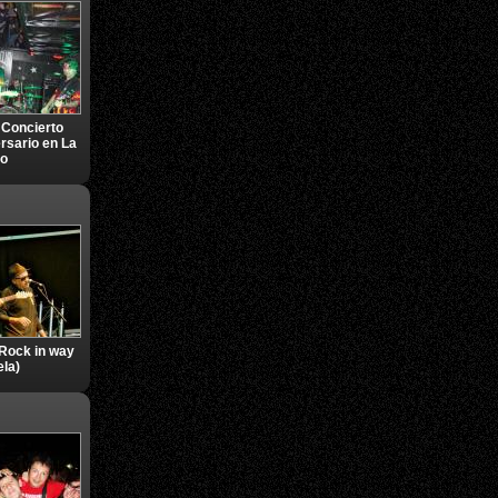
 Concierto
rsario en La
go
Rock in way
la)