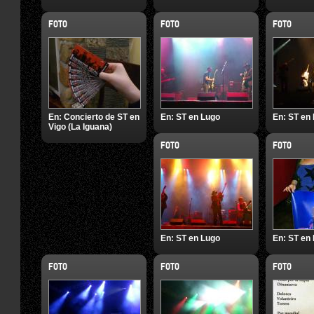
FOTO
FOTO
FOTO
En:
Concierto de ST en
En:
ST en Lugo
En:
ST en
Vigo (La Iguana)
FOTO
FOTO
En:
ST en Lugo
En:
ST en
FOTO
FOTO
FOTO