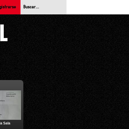
gistrarse
la Sala