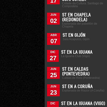
17
Cidade da Cultura. Santiago de
Compostela
ST EN CHAPELA
JUN
02
(REDONDELA)
Explanada del pabellón de
Chapela
ST EN GIJÓN
ABR
Sala Acapulco, Gijón
07
ST EN LA IGUANA
DIC
La Iguana Club (Vigo)
27
ST EN CALDAS
JUN
25
(PONTEVEDRA)
Caldas de Reis (Pontevedra)
ST EN A CORUÑA
JUN
Explanada de Riazor (A Coruña)
23
ST EN LA IGUANA (VIGO)
DIC