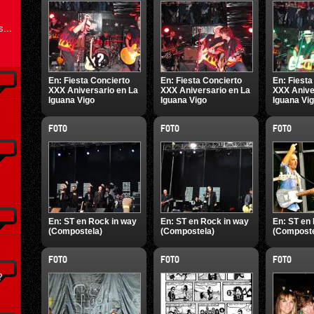
...
En:
Fiesta Concierto
En:
Fiesta Concierto
En:
Fiesta
XXX Aniversario en La
XXX Aniversario en La
XXX Anive
Iguana Vigo
Iguana Vigo
Iguana Vi
FOTO
FOTO
FOTO
En:
ST en Rock in way
En:
ST en Rock in way
En:
ST en 
(Compostela)
(Compostela)
(Composte
FOTO
FOTO
FOTO
?