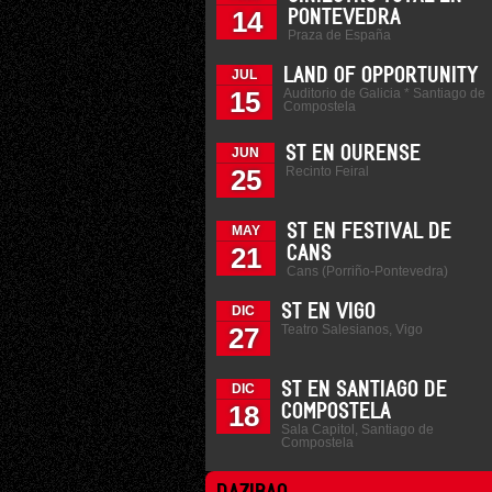
14
PONTEVEDRA
Praza de España
LAND OF OPPORTUNITY
JUL
Auditorio de Galicia * Santiago de
15
Compostela
ST EN OURENSE
JUN
Recinto Feiral
25
ST EN FESTIVAL DE
MAY
21
CANS
Cans (Porriño-Pontevedra)
ST EN VIGO
DIC
Teatro Salesianos, Vigo
27
ST EN SANTIAGO DE
DIC
18
COMPOSTELA
Sala Capitol, Santiago de
Compostela