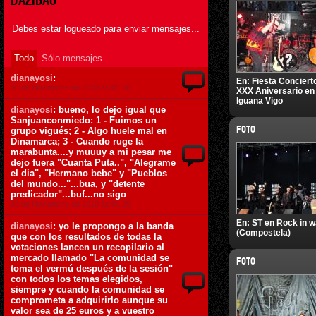
DAZIBAO
Debes estar logueado para enviar mensajes...
Todo
Sólo mensajes
dianayosi
:
En:
Fiesta Conciert
30 de Noviembre de 2010 ás 01:28
XXX Aniversario en
Iguana Vigo
dianayosi
: bueno, lo dejo igual que
Sanjuanconmiedo: 1 - Fuimos un
FOTO
grupo vigués; 2 - Algo huele mal en
Dinamarca; 3 - Cuando ruge la
marabunta....y muuuy a mi pesar me
dejo fuera "Cuanta Puta..", "Alegrame
el dia", "Hermano bebe" y "Pueblos
del mundo..."...bua, y "detente
predicador"...buf...no sigo
30 de Noviembre de 2010 ás 01:25
En:
ST en Rock in 
dianayosi
: yo le propongo a la banda
(Compostela)
que con los resultados de todas la
votaciones lancen un recopilario al
mercado llamado "La comunidad se
FOTO
toma el vermú después de la sesión"
con todos los temas elegidos,
siempre y cuando la comunidad se
comprometa a adquirirlo aunque su
valor sea de 25 euros y a vuestro