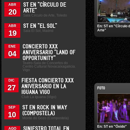
ST EN "CÍRCULO DE
ABR
20
ARTE"
Sala Círculo de Arte, Toledo
ST EN "EL SOL"
ABR
En:
ST en "Círculo 
Arte"
Sala El Sol, Madrid
19
CONCIERTO XXX
ENE
04
ANIVERSARIO "LAND OF
OPPORTUNITY"
Teatro-Sala de Concertos do
Centro Cultural Novacaixagalicia.
Vigo
FIESTA CONCIERTO XXX
DIC
27
ANIVERSARIO EN LA
FOTO
IGUANA VIGO
Club La Iguana (Vigo)
ST EN ROCK IN WAY
SEP
10
(COMPOSTELA)
Monte do Gozo (Compostela)
En:
ST en "Óxido"
SINIESTRO TOTAL EN
AGO