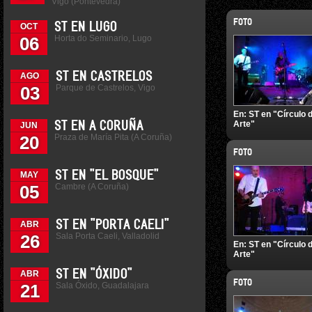
Vigo (Pontevedra)
FOTO
ST EN LUGO
OCT
Horta do Seminario, Lugo
06
ST EN CASTRELOS
AGO
Parque de Castrelos, Vigo
03
En:
ST en "Círculo 
Arte"
ST EN A CORUÑA
JUN
Praza de María Pita (A Coruña)
20
FOTO
ST EN "EL BOSQUE"
MAY
Cambre (A Coruña)
05
ST EN "PORTA CAELI"
ABR
Sala Porta Caeli, Valladolid
26
En:
ST en "Círculo 
Arte"
ST EN "ÓXIDO"
ABR
FOTO
Sala Óxido, Guadalajara
21