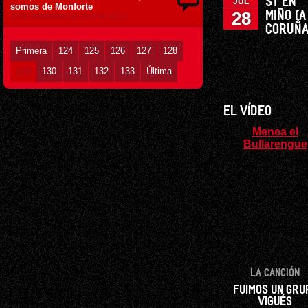
ST EN
JUL
somos de Monforte
28
MIÑO (A
23 de Noviembre de 2010 ás 12:21
CORUÑA
Primera
124
125
126
127
128
129
130
131
132
133
Última
EL VÍDEO
Menea el
Bullarengue
LA CANCIÓN
FUIMOS UN GRU
VIGUÉS