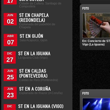
17
Cidade da Cultura. Santiago de
Compostela
FOTO
ST EN CHAPELA
JUN
02
(REDONDELA)
Explanada del pabellón de
Chapela
ST EN GIJÓN
ABR
Sala Acapulco, Gijón
07
En:
Concierto de ST
Vigo (La Iguana)
ST EN LA IGUANA
DIC
La Iguana Club (Vigo)
27
ST EN CALDAS
JUN
25
(PONTEVEDRA)
Caldas de Reis (Pontevedra)
ST EN A CORUÑA
JUN
Explanada de Riazor (A Coruña)
23
FOTO
ST EN LA IGUANA (VIGO)
DIC