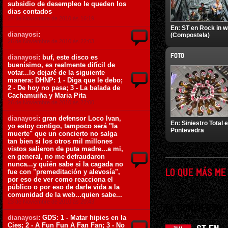
subsidio de desempleo le queden los
dias contados
27 de Noviembre de 2010 ás 16:19
En:
ST en Rock in 
dianayosi
:
(Compostela)
26 de Noviembre de 2010 ás 22:03
FOTO
dianayosi
: buf, este disco es
buenísimo, es realmente difícil de
votar...lo dejaré de la siguiente
manera: DHNP: 1 - Diga que le debo;
2 - De hoy no pasa; 3 - La balada de
Cachamuiña y Maria Pita
26 de Noviembre de 2010 ás 22:00
dianayosi
: gran defensor Loco Ivan,
En:
Siniestro Total 
yo estoy contigo, tampoco será "la
Pontevedra
muerte" que un concierto no salga
tan bien si los otros mil millones
vistos salieron de puta madre...a mi,
en general, no me defraudaron
nunca...y quién sabe si la cagada no
fue con "premeditación y alevosía",
LO QUE MÁS ME
por eso de ver como reacciona el
público o por eso de darle vida a la
comunidad de la web...quien sabe...
23 de Noviembre de 2010 ás 20:43
EL CONCIERTO
dianayosi
: GDS: 1 - Matar hipies en la
Cies; 2 - A Fun Fun A Fan Fan; 3 - No