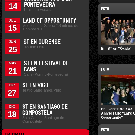
14
PONTEVEDRA
FOTO
Praza de España
LAND OF OPPORTUNITY
JUL
Auditorio de Galicia * Santiago de
15
Compostela
ST EN OURENSE
JUN
Recinto Feiral
25
En:
ST en "Óxido"
ST EN FESTIVAL DE
MAY
21
CANS
FOTO
Cans (Porriño-Pontevedra)
ST EN VIGO
DIC
Teatro Salesianos, Vigo
27
ST EN SANTIAGO DE
DIC
En:
Concierto XXX
18
COMPOSTELA
Aniversario "Land 
Opportunity"
Sala Capitol, Santiago de
Compostela
FOTO