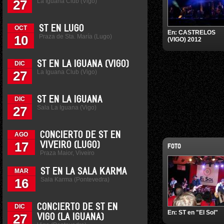
La Iguana Club (Vigo)
27
ST EN LUGO
OCT
En:
CASTRELOS
Praza de Sta. María (Lugo)
10
(VIGO) 2012
ST EN LA IGUANA (VIGO)
DIC
La Iguana Club (Vigo)
27
ST EN LA IGUANA
DIC
Sala La Iguana (Vigo)
27
CONCIERTO DE ST EN
AGO
17
VIVEIRO (LUGO)
FOTO
Praza Maior, Viveiro
ST EN LA SALA KARMA
MAR
Sala Karma (Pontevedra)
16
CONCIERTO DE ST EN
DIC
En:
ST en "El Sol"
27
VIGO (LA IGUANA)