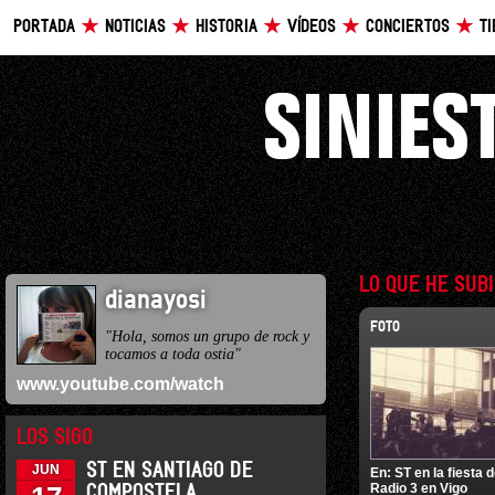
PORTADA
NOTICIAS
HISTORIA
VÍDEOS
CONCIERTOS
T
LO QUE HE SUB
dianayosi
FOTO
"Hola, somos un grupo de rock y
tocamos a toda ostia"
www.youtube.com/watch
LOS SIGO
ST EN SANTIAGO DE
JUN
En:
ST en la fiesta 
Radio 3 en Vigo
COMPOSTELA