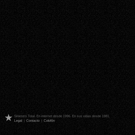
Siniestro Total. En internet desde 1996. En sus vidas desde 1981.
Legal
|
Contacto
|
Colofón