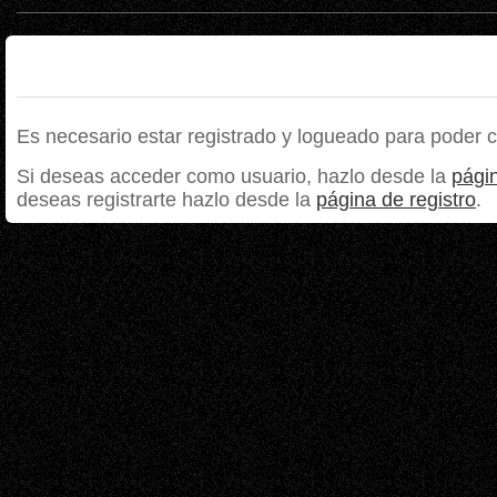
Es necesario estar registrado y logueado para poder 
Si deseas acceder como usuario, hazlo desde la
págin
deseas registrarte hazlo desde la
página de registro
.