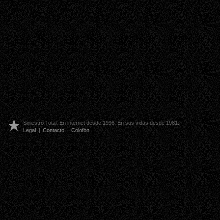
Siniestro Total. En internet desde 1996. En sus vidas desde 1981.
Legal
|
Contacto
|
Colofón