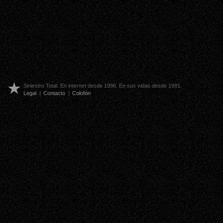
Siniestro Total. En internet desde 1996. En sus vidas desde 1981.
Legal
|
Contacto
|
Colofón