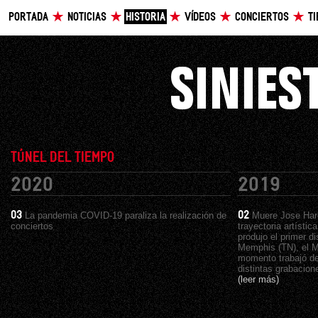
PORTADA
NOTICIAS
HISTORIA
VÍDEOS
CONCIERTOS
T
TÚNEL DEL TIEMPO
2020
2019
03
La pandemia COVID-19 paraliza la realización de
02
Muere Jose Hard
conciertos
trayectoria artístic
produjo el primer d
Memphis (TN), el M
momento trabajó de
distintas grabacion
(leer más)