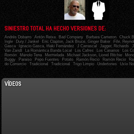
SINIESTRO TOTAL HA HECHO VERSIONES DE:
Andrés Dobarro
Antón Reixa
Bad Company
Barbara Cameron
Chuck B
Ingle
Dury / Jankel
Eric Clapton, Jack Bruce, Ginger Baker
Fife, Reyno
Gasca
Ignacio Gasca, Iñaki Fernández
J Carrascal
Jagger, Richards
J
Van Zandt
La Romántica Banda Local
Los Cafres
Los Canarios
Los C
Romón
Manolo Tena
Mermelada
Michael Jackson, Lionel Ritchie
Monc
Buggy
Paraiso
Pepo Fuentes
Potato
Ramón Recio
Ramón Recio
Ra
do Comercio
Tradicional
Tradicional
Trigo Limpio
Undertones
Uxío N
VÍDEOS