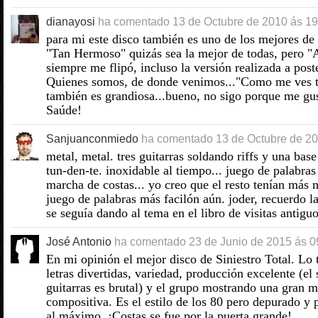
dianayosi
ha comentado
13 de Octubre de 2010 ás 19
para mi este disco también es uno de los mejores de 
"Tan Hermoso" quizás sea la mejor de todas, pero "
siempre me flipó, incluso la versión realizada a post
Quienes somos, de donde venimos..."Como me ves t
también es grandiosa...bueno, no sigo porque me gus
Saúde!
Sanjuanconmiedo
ha comentado
13 de Octubre de 20
metal, metal. tres guitarras soldando riffs y una base
tun-den-te. inoxidable al tiempo... juego de palabras 
marcha de costas... yo creo que el resto tenían más 
juego de palabras más facilón aún. joder, recuerdo l
se seguía dando al tema en el libro de visitas antiguo
José Antonio
ha comentado
23 de Junio de 2015 ás 0
En mi opinión el mejor disco de Siniestro Total. Lo 
letras divertidas, variedad, producción excelente (el
guitarras es brutal) y el grupo mostrando una gran 
compositiva. Es el estilo de los 80 pero depurado y
al máximo. ¡Costas se fue por la puerta grande!