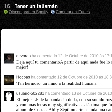
16
Tener un talismán
Oír/comprar en Spotify
Comprar en iTunes
devorao
ha comentado
12 de Octubre de 2010 ás 17:
Deja aquí tu comentarioA partir de aqui nada fue lo
mejor!
Hocpas
ha comentado
12 de Octubre de 2010 ás 18:
'Tan hermoso' un imno a la realidad humana
usuario-502281
ha comentado
13 de Octubre de 2010
El mejor LP de la banda sin duda, con su sonido roz
y con unas letras muy significativas... lástima que fu
álbum de Costas. Ah! y Séptimo arte es toda una ca