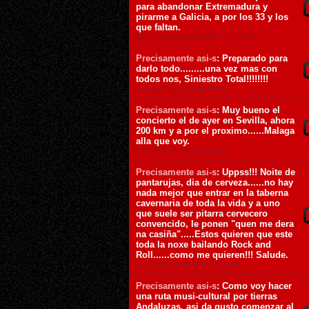
para abandonar Extremadura y
pirarme a Galicia, a por los 33 y los
que faltan.
13 de Noviembre de 2014 ás 22:59
Precisamente asi-s
: Preparado para
darlo todo.........una vez mas con
todos nos, Siniestro Total!!!!!!!!
5 de Abril de 2014 ás 21:43
Precisamente asi-s
: Muy bueno el
concierto el de ayer en Sevilla, ahora
200 km y a por el proximo......Malaga
alla que voy.
5 de Abril de 2014 ás 11:32
Precisamente asi-s
: Uppss!!! Noite de
pantarujas, dia de cerveza......no hay
nada mejor que entrar en la taberna
cavernaria de toda la vida y a uno
que suele ser pitarra cervecero
convencido, le ponen "quen me dera
na casiña".....Estos quieren que este
toda la noxe bailando Rock and
Roll......como me quieren!!! Salude.
1 de Febrero de 2014 ás 13:46
Precisamente asi-s
: Como voy hacer
una ruta musi-cultural por tierras
Andaluzas, asi da gusto comenzar al