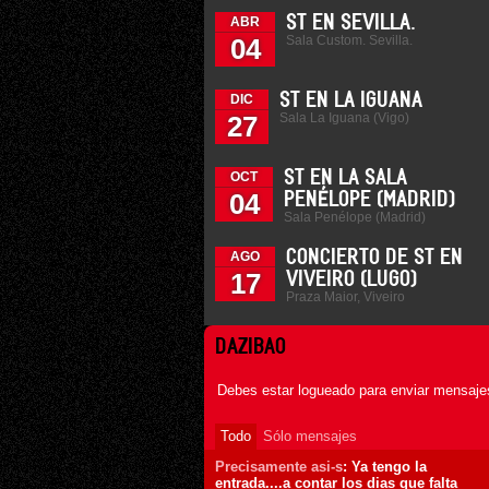
ST EN SEVILLA.
ABR
Sala Custom. Sevilla.
04
ST EN LA IGUANA
DIC
Sala La Iguana (Vigo)
27
ST EN LA SALA
OCT
04
PENÉLOPE (MADRID)
Sala Penélope (Madrid)
CONCIERTO DE ST EN
AGO
17
VIVEIRO (LUGO)
Praza Maior, Viveiro
DAZIBAO
Debes estar logueado para enviar mensajes
Todo
Sólo mensajes
Precisamente asi-s
: Ya tengo la
entrada....a contar los dias que falta