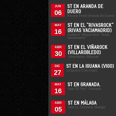
ST EN ARANDA DE
JUN
06
DUERO
Recinto Ferial (Aranda De Duero)
ST EN EL "RIVASROCK"
MAY
16
(RIVAS VACIAMADRID)
Auditorio "Miguel Rios". Rivas
Vaciamadrid
ST EN EL VIÑAROCK
ABR
30
(VILLAROBLEDO)
Villarobledo, Albacete
ST EN LA IGUANA (VIGO)
DIC
La Iguana Club (Vigo)
27
ST EN GRANADA.
MAY
Sala "El Tren". Granada.
16
ST EN MÁLAGA
ABR
Sala La Trinchera. Málaga
05