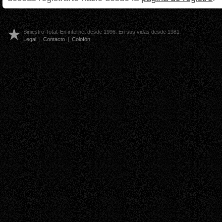
Siniestro Total. En internet desde 1996. En sus vidas desde 1981.
Legal
|
Contacto
|
Colofón