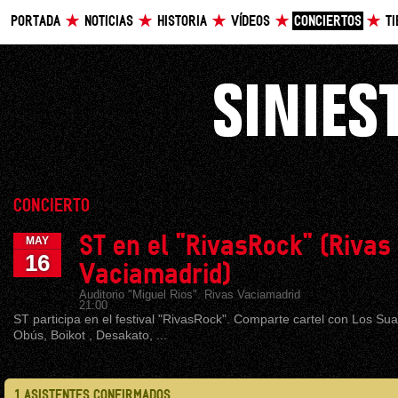
PORTADA
NOTICIAS
HISTORIA
VÍDEOS
CONCIERTOS
T
CONCIERTO
ST en el "RivasRock" (Rivas
MAY
16
Vaciamadrid)
Auditorio "Miguel Rios". Rivas Vaciamadrid
21:00
ST participa en el festival "RivasRock". Comparte cartel con Los Su
Obús, Boikot , Desakato, ...
1 ASISTENTES CONFIRMADOS