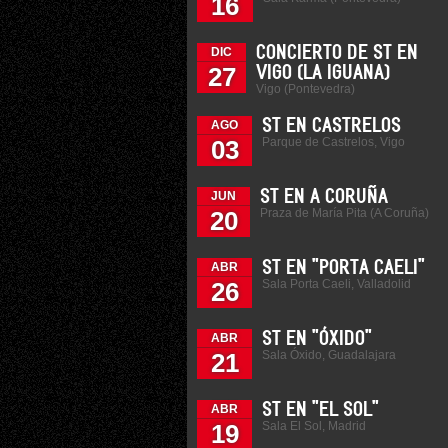
16
CONCIERTO DE ST EN
DIC
27
VIGO (LA IGUANA)
Vigo (Pontevedra)
ST EN CASTRELOS
AGO
Parque de Castrelos, Vigo
03
ST EN A CORUÑA
JUN
Praza de María Pita (A Coruña)
20
ST EN "PORTA CAELI"
ABR
Sala Porta Caeli, Valladolid
26
ST EN "ÓXIDO"
ABR
Sala Óxido, Guadalajara
21
ST EN "EL SOL"
ABR
Sala El Sol, Madrid
19