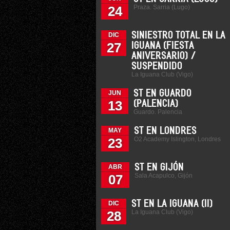
Praza. Sarria (Lugo)
24
SINIESTRO TOTAL EN LA
DIC
27
IGUANA (FIESTA
ANIVERSARIO) /
SUSPENDIDO
La Iguana Club (Vigo)
ST EN GUARDO
JUN
13
(PALENCIA)
Guardo. Palencia
ST EN LONDRES
MAY
O2 Academy Islington, Londres
23
ST EN GIJÓN
ABR
Sala Acapulco, Gijón
07
ST EN LA IGUANA (II)
DIC
La Iguana Club (Vigo)
28