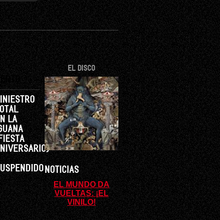
EL DISCO
IERTO
INIESTRO
OTAL
N LA
GUANA
FIESTA
NIVERSARIO)
/
USPENDIDO
NOTICIAS
EL MUNDO DA
VUELTAS: ¡EL
VINILO!