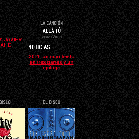
LA CANCIÓN
S
ALLÁ TÚ
Sesión Vermú
 A JAVIER
RAHE
NOTICIAS
2011: un manifiesto
en tres partes y un
epílogo
DISCO
EL DISCO