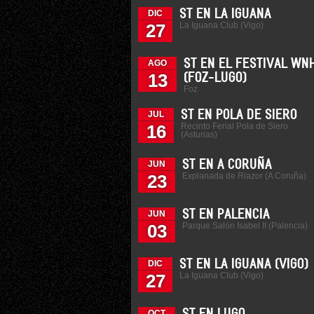
ST EN LA IGUANA
DIC
La Iguana Club (Vigo)
27
ST EN EL FESTIVAL WN
AGO
13
(FOZ-LUGO)
Foz
ST EN POLA DE SIERO
JUL
Recinto Ferial Pola de Siero
16
(Asturias)
ST EN A CORUÑA
JUN
Explanada de Riazor (A Coruña)
23
ST EN PALENCIA
JUN
Parque Salón Isabel II (Palencia)
03
ST EN LA IGUANA (VIGO)
DIC
La Iguana Club (Vigo)
27
OCT