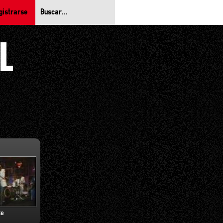
gistrarse
te