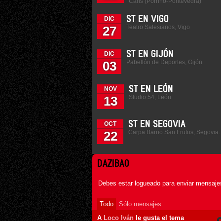
Cans (Porriño-Pontevedra)
ST EN VIGO
DIC
Teatro Salesianos, Vigo
27
ST EN GIJÓN
DIC
Pabellón de Deportes, Gijón
03
ST EN LEÓN
NOV
Studio 54, León
13
ST EN SEGOVIA
OCT
Carpa Barrio San Frutos, Segovia.
22
DAZIBAO
Debes estar logueado para enviar mensajes
Todo
Sólo mensajes
A
Loco Iván
le gusta el tema