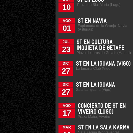
ST EN LUGO
Praza de Sta. María (Lugo)
10
ST EN NAVIA
AGO
Explanada de la Granja. Navia
01
(Asturias)
ST EN CULTURA
JUL
23
INQUIETA DE GETAFE
Plaza de toros de Getafe (Madrid)
ST EN LA IGUANA (VIGO)
DIC
La Iguana Club (Vigo)
27
ST EN LA IGUANA
DIC
Sala La Iguana (Vigo)
27
CONCIERTO DE ST EN
AGO
17
VIVEIRO (LUGO)
Praza Maior, Viveiro
ST EN LA SALA KARMA
MAR
Sala Karma (Pontevedra)