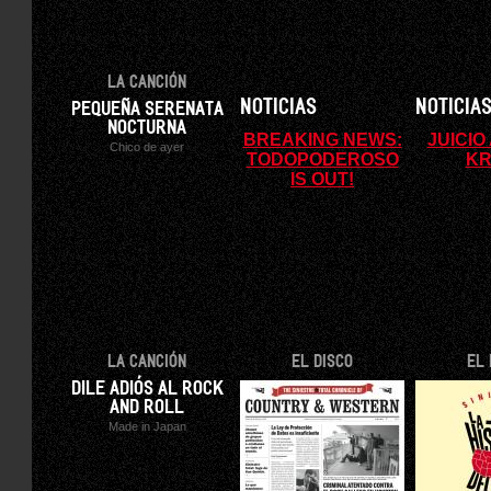
LA CANCIÓN
NOTICIAS
NOTICIA
PEQUEÑA SERENATA
NOCTURNA
BREAKING NEWS:
JUICIO
Chico de ayer
TODOPODEROSO
K
IS OUT!
LA CANCIÓN
EL DISCO
EL 
DILE ADIÓS AL ROCK
AND ROLL
Made in Japan