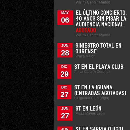
Wizink Center. Madrid
EL ÚLTIMO CONCIERTO.
MAY
06
40 AÑOS SIN PISAR LA
AUDIENCIA NACIONAL.
AGOTADO
Wizink Center. Madrid
SINIESTRO TOTAL EN
JUN
28
OURENSE
Praza Maior
ST EN EL PLAYA CLUB
DIC
Playa Club (A Coruña)
29
ST EN LA IGUANA
DIC
27
(ENTRADAS AGOTADAS)
La Iguana Club (Vigo)
ST EN LEÓN
JUN
Plaza Mayor. León
27
ST EN SARRIA (LUGO)
JUN