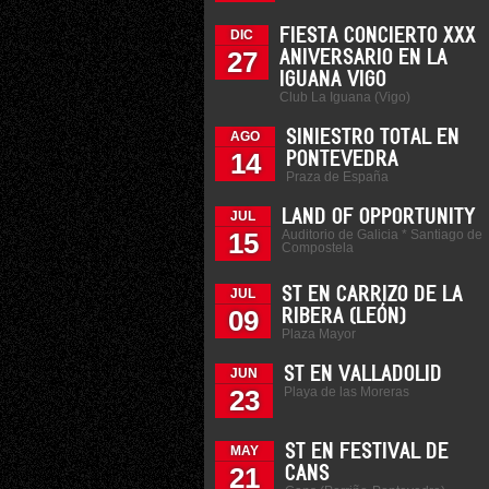
FIESTA CONCIERTO XXX
DIC
27
ANIVERSARIO EN LA
IGUANA VIGO
Club La Iguana (Vigo)
SINIESTRO TOTAL EN
AGO
14
PONTEVEDRA
Praza de España
LAND OF OPPORTUNITY
JUL
Auditorio de Galicia * Santiago de
15
Compostela
ST EN CARRIZO DE LA
JUL
09
RIBERA (LEÓN)
Plaza Mayor
ST EN VALLADOLID
JUN
Playa de las Moreras
23
ST EN FESTIVAL DE
MAY
21
CANS