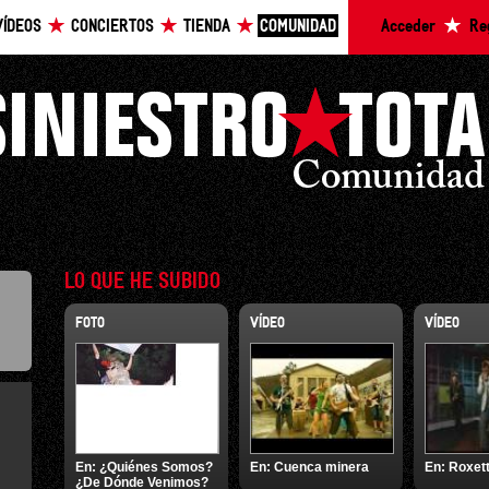
VÍDEOS
CONCIERTOS
TIENDA
COMUNIDAD
Acceder
Re
LO QUE HE SUBIDO
FOTO
VÍDEO
VÍDEO
En:
¿Quiénes Somos?
En:
Cuenca minera
En:
Roxet
¿De Dónde Venimos?