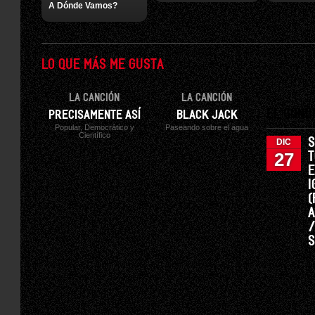
A Dónde Vamos?
LO QUE MÁS ME GUSTA
LA CANCIÓN
LA CANCIÓN
EL CONC
PRECISAMENTE ASÍ
BLACK JACK
Popular, Democrático y
Paseando sobre el agua
Científico
S
DIC
27
T
E
I
(
A
S