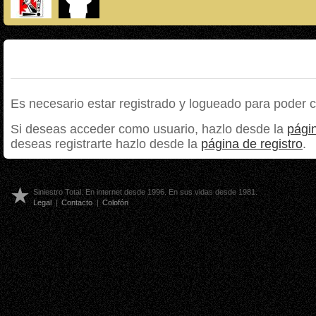
Es necesario estar registrado y logueado para poder 
Si deseas acceder como usuario, hazlo desde la
págin
deseas registrarte hazlo desde la
página de registro
.
Siniestro Total. En internet desde 1996. En sus vidas desde 1981.
Legal
|
Contacto
|
Colofón