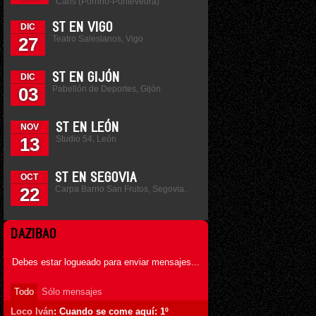
Cans (Porriño-Pontevedra)
ST EN VIGO
DIC
Teatro Salesianos, Vigo
27
ST EN GIJÓN
DIC
Pabellón de Deportes, Gijón
03
ST EN LEÓN
NOV
Studio 54, León
13
ST EN SEGOVIA
OCT
Carpa Barrio San Frutos, Segovia.
22
DAZIBAO
Debes estar logueado para enviar mensajes...
Todo
Sólo mensajes
Loco Iván
: Cuando se come aquí: 1º