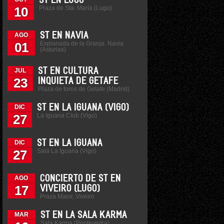
ST EN LUGO
Praza de Sta. María (Lugo)
10
ST EN NAVIA
AGO
Explanada de la Granja. Navia
01
(Asturias)
ST EN CULTURA
JUL
23
INQUIETA DE GETAFE
Plaza de toros de Getafe (Madrid)
ST EN LA IGUANA (VIGO)
DIC
La Iguana Club (Vigo)
27
ST EN LA IGUANA
DIC
Sala La Iguana (Vigo)
27
CONCIERTO DE ST EN
AGO
17
VIVEIRO (LUGO)
Praza Maior, Viveiro
ST EN LA SALA KARMA
MAR
Sala Karma (Pontevedra)