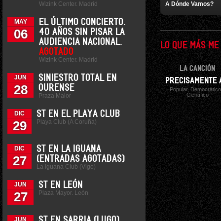
Wizink Center. Madrid
A Dónde Vamos?
EL ÚLTIMO CONCIERTO.
MAY
06
40 AÑOS SIN PISAR LA
AUDIENCIA NACIONAL.
LO QUE MÁS ME
AGOTADO
Wizink Center. Madrid
LA CANCIÓN
SINIESTRO TOTAL EN
JUN
PRECISAMENTE 
28
OURENSE
Popular, Democrático
Científico
Praza Maior
ST EN EL PLAYA CLUB
DIC
Playa Club (A Coruña)
29
ST EN LA IGUANA
DIC
27
(ENTRADAS AGOTADAS)
La Iguana Club (Vigo)
ST EN LEÓN
JUN
Plaza Mayor. León
27
ST EN SARRIA (LUGO)
JUN