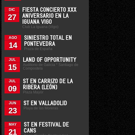
FIESTA CONCIERTO XXX
DIC
27
ANIVERSARIO EN LA
IGUANA VIGO
Club La Iguana (Vigo)
SINIESTRO TOTAL EN
AGO
14
PONTEVEDRA
Praza de España
LAND OF OPPORTUNITY
JUL
Auditorio de Galicia * Santiago de
15
Compostela
ST EN CARRIZO DE LA
JUL
09
RIBERA (LEÓN)
Plaza Mayor
ST EN VALLADOLID
JUN
Playa de las Moreras
23
ST EN FESTIVAL DE
MAY
21
CANS