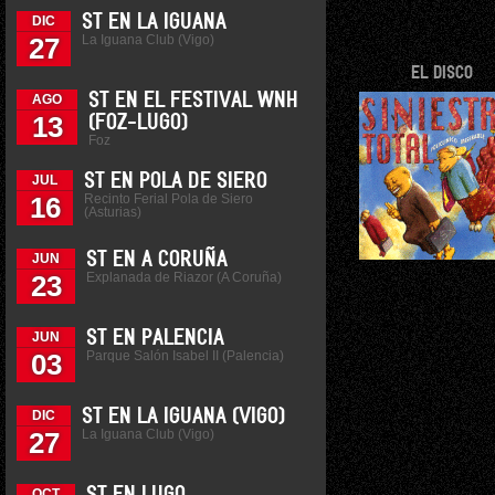
ST EN LA IGUANA
DIC
La Iguana Club (Vigo)
27
EL DISCO
ST EN EL FESTIVAL WNH
AGO
13
(FOZ-LUGO)
Foz
ST EN POLA DE SIERO
JUL
Recinto Ferial Pola de Siero
16
(Asturias)
ST EN A CORUÑA
JUN
Explanada de Riazor (A Coruña)
23
ST EN PALENCIA
JUN
Parque Salón Isabel II (Palencia)
03
ST EN LA IGUANA (VIGO)
DIC
La Iguana Club (Vigo)
27
OCT