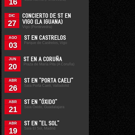
16
CONCIERTO DE ST EN
DIC
27
VIGO (LA IGUANA)
Vigo (Pontevedra)
ST EN CASTRELOS
AGO
Parque de Castrelos, Vigo
03
ST EN A CORUÑA
JUN
Praza de María Pita (A Coruña)
20
ST EN "PORTA CAELI"
ABR
Sala Porta Caeli, Valladolid
26
ST EN "ÓXIDO"
ABR
Sala Óxido, Guadalajara
21
ST EN "EL SOL"
ABR
Sala El Sol, Madrid
19