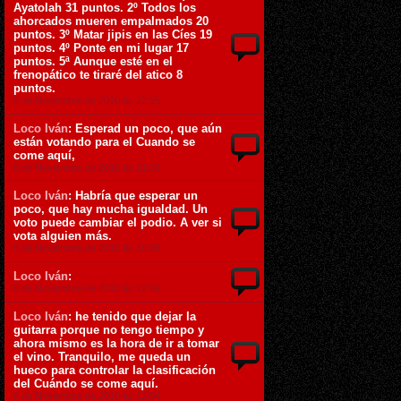
Ayatolah 31 puntos. 2º Todos los
ahorcados mueren empalmados 20
puntos. 3º Matar jipis en las Cíes 19
puntos. 4º Ponte en mi lugar 17
puntos. 5ª Aunque esté en el
frenopático te tiraré del atico 8
puntos.
8 de Noviembre de 2010 ás 22:55
Loco Iván
: Esperad un poco, que aún
están votando para el Cuando se
come aquí,
8 de Noviembre de 2010 ás 21:30
Loco Iván
: Habría que esperar un
poco, que hay mucha igualdad. Un
voto puede cambiar el podio. A ver si
vota alguien más.
8 de Noviembre de 2010 ás 16:09
Loco Iván
:
8 de Noviembre de 2010 ás 12:56
Loco Iván
: he tenido que dejar la
guitarra porque no tengo tiempo y
ahora mismo es la hora de ir a tomar
el vino. Tranquilo, me queda un
hueco para controlar la clasificación
del Cuándo se come aquí.
8 de Noviembre de 2010 ás 12:54