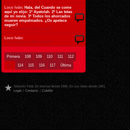
Loco Iván
: Hala, del Cuando se come
aquí yo elijo: 1º Ayatolah. 2º Las tetas
de mi novia. 3ª Todos los ahorcados
mueren empalmados. ¿Os apetece
seguir?
7 de Noviembre de 2010 ás 00:30
Loco Iván
:
7 de Noviembre de 2010 ás 00:29
Primera
108
109
110
111
112
113
114
115
116
117
Última
Siniestro Total. En internet desde 1996. En sus vidas desde 1981.
Legal
|
Contacto
|
Colofón