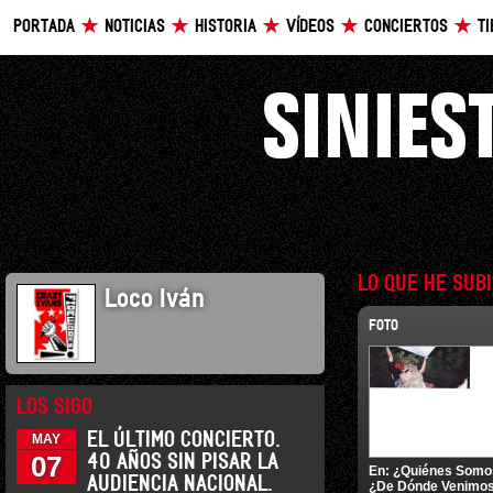
PORTADA
NOTICIAS
HISTORIA
VÍDEOS
CONCIERTOS
T
LO QUE HE SUB
Loco Iván
FOTO
LOS SIGO
EL ÚLTIMO CONCIERTO.
MAY
07
40 AÑOS SIN PISAR LA
En:
¿Quiénes Somo
AUDIENCIA NACIONAL.
¿De Dónde Venimo