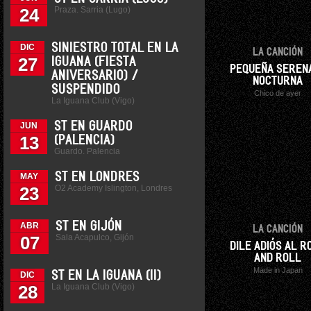
Praza. Sarria (Lugo)
24
SINIESTRO TOTAL EN LA
DIC
LA CANCIÓN
27
IGUANA (FIESTA
PEQUEÑA SEREN
ANIVERSARIO) /
NOCTURNA
SUSPENDIDO
Chico de ayer
La Iguana Club (Vigo)
ST EN GUARDO
JUN
13
(PALENCIA)
Guardo. Palencia
ST EN LONDRES
MAY
O2 Academy Islington, Londres
23
ST EN GIJÓN
ABR
LA CANCIÓN
Sala Acapulco, Gijón
07
DILE ADIÓS AL R
AND ROLL
Made in Japan
ST EN LA IGUANA (II)
DIC
La Iguana Club (Vigo)
28